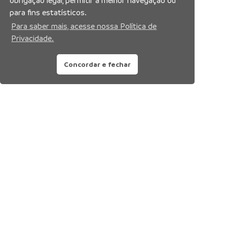
obrigação legal, permitir a melhor navegação ou
para fins estatísticos.
Para saber mais, acesse nossa Política de
Privacidade.
Concordar e fechar
Siga nossas redes sociais: