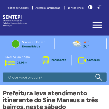
Toggle Hig
Toggle
Política de Cookies
Acesso à informação
Transparência
36°
Status da Cidade
26°
Normalidade
Nível do Rio Negro
Transporte
Câmeras
26.95m
Prefeitura leva atendimento
itinerante do Sine Manaus a três
bairros, neste sábado