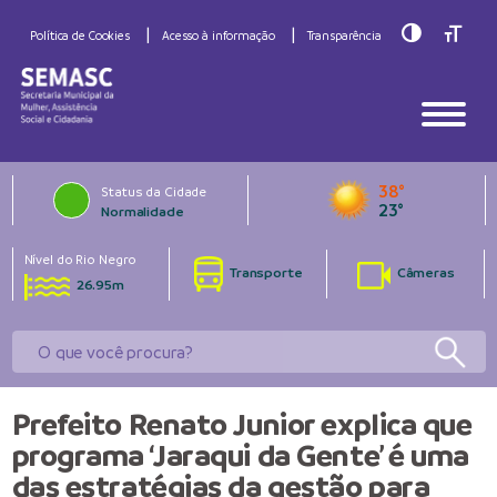
Toggle Hig
Toggle
Política de Cookies
Acesso à informação
Transparência
38°
Status da Cidade
23°
Normalidade
Nível do Rio Negro
Transporte
Câmeras
26.95m
Prefeito Renato Junior explica que
programa ‘Jaraqui da Gente’ é uma
das estratégias da gestão para