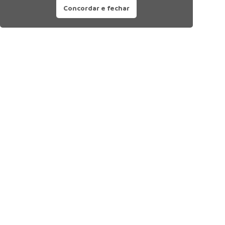
Concordar e fechar
Siga nossas redes sociais: