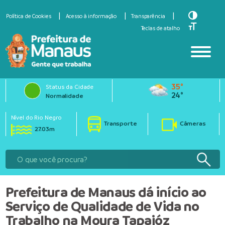
Toggle Hi
Política de Cookies
Acesso à informação
Transparência
Toggle Fo
Teclas de atalho
35°
Status da Cidade
24°
Normalidade
Nível do Rio Negro
Transporte
Câmeras
27.03m
Prefeitura de Manaus dá início ao
Serviço de Qualidade de Vida no
Trabalho na Moura Tapajóz