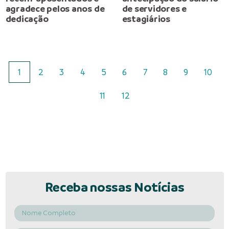
agradece pelos anos de
de servidores e
dedicação
estagiários
1
2
3
4
5
6
7
8
9
10
11
12
Receba nossas Notícias