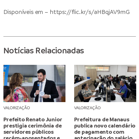
Disponíveis em –
https://flic.kr/s/aHBqjAV9mG
Notícias Relacionadas
VALORIZAÇÃO
VALORIZAÇÃO
Prefeito Renato Junior
Prefeitura de Manaus
prestigia cerimônia de
publica novo calendário
servidores públicos
de pagamento com
recém-aposentados e
antecipação do salário