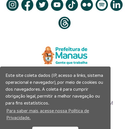
Este site coleta dados (IP, acesso a links, sistema
Prefeitura Municipal de Manaus
operacional e navegador), por meio de cookies ou
Município de Manaus
dos navegadores. A coleta é para cumprir
CNPJ:04.365.326.0001-73
obrigação legal, permitir a melhor navegação ou
Av. Brasil, 2971 – Compensa, Manaus-AM
para fins estatísticos.
CEP: 69036-110
Para saber mais, acesse nossa Política de
Privacidade.
Copyright 2026. Todos os direitos reservados.