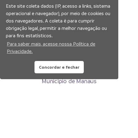
Este site coleta dados (IP, acesso a links, sistema
operacional e navegador), por meio de cookies ou
dos navegadores. A coleta é para cumprir
obrigação legal, permitir a melhor navegação ou
para fins estatísticos.
Para saber mais, acesse nossa Política de
Privacidade.
Concordar e fechar
Prefeitura Municipal de Manaus
Município de Manaus
CNPJ:04.365.326.0001-73
Av. Brasil, 2971 – Compensa, Manaus-AM
CEP: 69036-110
Copyright 2026. Todos os direitos reservados.