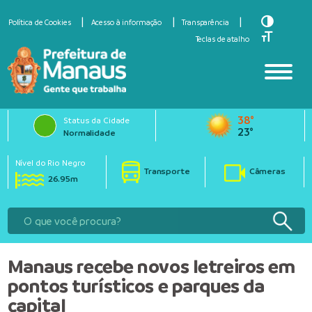
Toggle Hi
Política de Cookies
Acesso à informação
Transparência
Toggle Fo
Teclas de atalho
38°
Status da Cidade
23°
Normalidade
Nível do Rio Negro
Transporte
Câmeras
26.95m
Manaus recebe novos letreiros em
pontos turísticos e parques da
capital