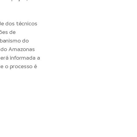
de dos técnicos
ões de
Urbanismo do
a do Amazonas
será informada a
te o processo é