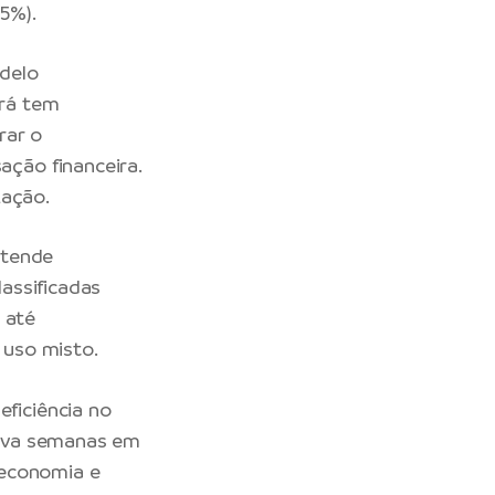
,5%).
delo
ará tem
rar o
ção financeira.
zação.
atende
assificadas
 até
 uso misto.
ficiência no
vava semanas em
 economia e