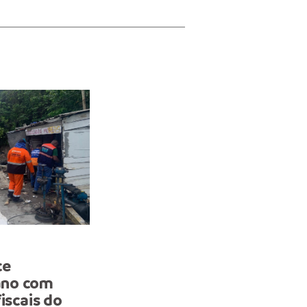
URBANISMO
ce
Prefeitura de Manaus s
ano com
alta de 73% em emissão 
iscais do
alvarás no primeiro seme