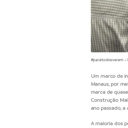
#paratodosverem – S
Um marco de ino
Manaus, por mei
marca de quase 
Construção Mais
ano passado, a 
A maioria dos p