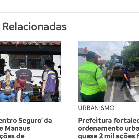
s Relacionadas
URBANISMO
entro Seguro’ da
Prefeitura fortale
de Manaus
ordenamento urb
ações de
quase 2 mil ações f