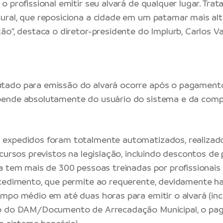
o profissional emitir seu alvará de qualquer lugar. Tra
ral, que reposiciona a cidade em um patamar mais alt
ão”, destaca o diretor-presidente do Implurb, Carlos Va
ado para emissão do alvará ocorre após o pagamento
ende absolutamente do usuário do sistema e da com
expedidos foram totalmente automatizados, realizad
ecursos previstos na legislação, incluindo descontos d
a tem mais de 300 pessoas treinadas por profissionais 
cedimento, que permite ao requerente, devidamente hab
mpo médio em até duas horas para emitir o alvará (inc
o do DAM/Documento de Arrecadação Municipal, o pa