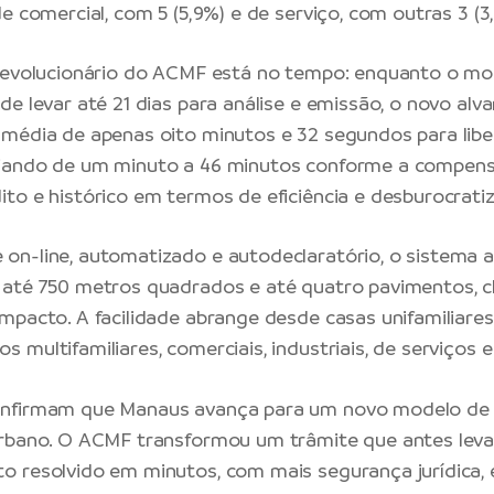
e comercial, com 5 (5,9%) e de serviço, com outras 3 (3
 revolucionário do ACMF está no tempo: enquanto o mo
de levar até 21 dias para análise e emissão, o novo alv
média de apenas oito minutos e 32 segundos para libe
iando de um minuto a 46 minutos conforme a compensa
to e histórico em termos de eficiência e desburocrati
on-line, automatizado e autodeclaratório, o sistema 
até 750 metros quadrados e até quatro pavimentos, cl
mpacto. A facilidade abrange desde casas unifamiliares
multifamiliares, comerciais, industriais, de serviços e
nfirmam que Manaus avança para um novo modelo de e
urbano. O ACMF transformou um trâmite que antes le
 resolvido em minutos, com mais segurança jurídica,