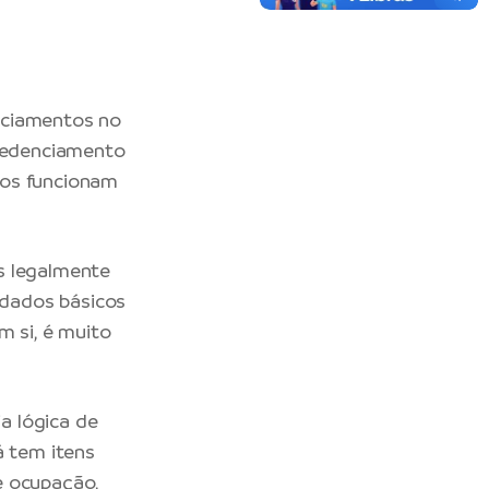
enciamentos no
credenciamento
ados funcionam
s legalmente
 dados básicos
m si, é muito
a lógica de
á tem itens
e ocupação,