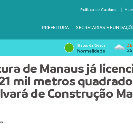
Política de Cookies
Ace
PREFEITURA
SECRETARIAS E FUNDAÇÕ
36
Status da Cidade
25
Normalidade
tura de Manaus já licenc
21 mil metros quadrad
lvará de Construção Mai
us