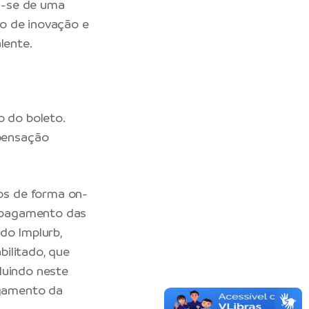
ta-se de uma
o de inovação e
lente.
 do boleto.
pensação
os de forma on-
e pagamento das
do Implurb,
ilitado, que
luindo neste
gamento da