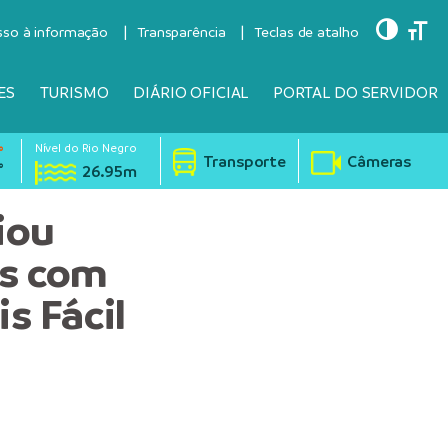
Toggle
Togg
sso à informação
Transparência
Teclas de atalho
ES
TURISMO
DIÁRIO OFICIAL
PORTAL DO SERVIDOR
Nível do Rio Negro
°
Transporte
Câmeras
°
26.95m
iou
os com
s Fácil