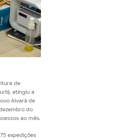
itura de
rb), atingiu a
ovo Alvará de
é dezembro do
rocessos ao mês.
m 75 expedições