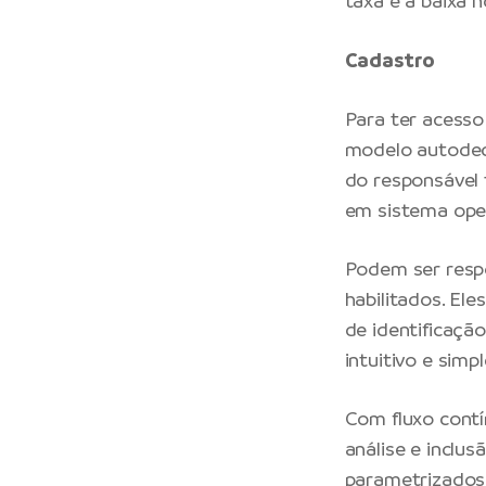
taxa e a baixa n
Cadastro
Para ter acesso 
modelo autodecl
do responsável t
em sistema ope
Podem ser respo
habilitados. El
de identificaçã
intuitivo e sim
Com fluxo contí
análise e inclu
parametrizados 