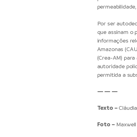
permeabilidade,
Por ser autodec
que assinam o p
informações rel
Amazonas (CAU-
(Crea-AM) para 
autoridade polic
permitida a sub
— — —
Texto –
Cláudia
Foto –
Maxwell 