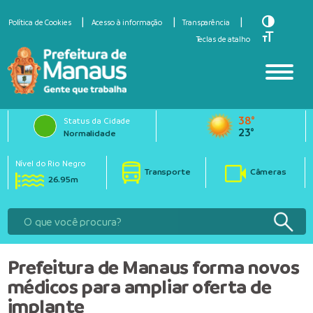
Toggle Hi
Política de Cookies
Acesso à informação
Transparência
Toggle Fo
Teclas de atalho
38°
Status da Cidade
23°
Normalidade
Nível do Rio Negro
Transporte
Câmeras
26.95m
Prefeitura de Manaus forma novos
médicos para ampliar oferta de
implante