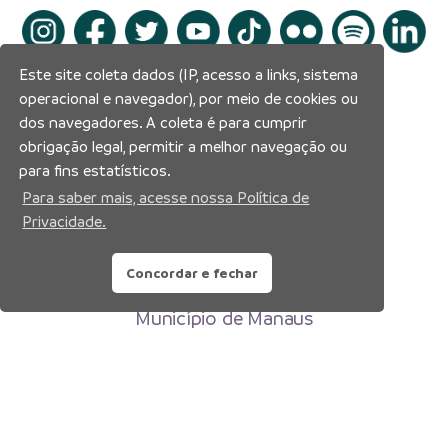
Este site coleta dados (IP, acesso a links, sistema
operacional e navegador), por meio de cookies ou
dos navegadores. A coleta é para cumprir
obrigação legal, permitir a melhor navegação ou
para fins estatísticos.
Para saber mais, acesse nossa Política de
Privacidade.
Concordar e fechar
Prefeitura Municipal de Manaus
Município de Manaus
CNPJ:04.365.326.0001-73
Av. Brasil, 2971 – Compensa, Manaus-AM
CEP: 69036-110
Copyright 2026. Todos os direitos reservados.