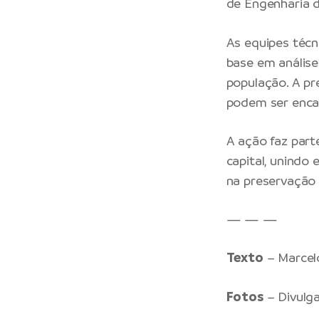
de Engenharia 
As equipes téc
base em análise
população. A pr
podem ser encam
A ação faz part
capital, unindo
na preservação 
— — —
Texto
– Marcel
Fotos
– Divulg