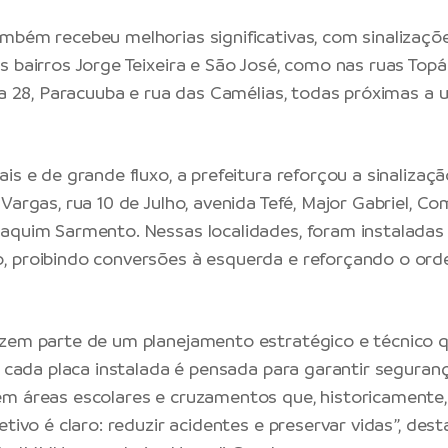
mbém recebeu melhorias significativas, com sinalizaç
s bairros Jorge Teixeira e São José, como nas ruas Topá
rua 28, Paracuuba e rua das Camélias, todas próximas a 
is e de grande fluxo, a prefeitura reforçou a sinalizaç
 Vargas, rua 10 de Julho, avenida Tefé, Major Gabriel, 
aquim Sarmento. Nessas localidades, foram instaladas
, proibindo conversões à esquerda e reforçando o or
zem parte de um planejamento estratégico e técnico qu
, cada placa instalada é pensada para garantir seguranç
em áreas escolares e cruzamentos que, historicamente
etivo é claro: reduzir acidentes e preservar vidas”, des