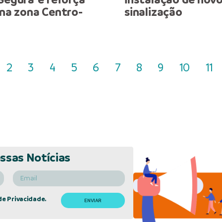
 na zona Centro-
sinalização
2
3
4
5
6
7
8
9
10
11
ssas Notícias
de Privacidade.