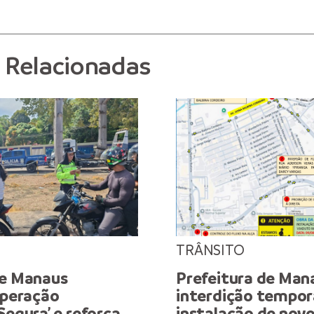
s Relacionadas
TRÂNSITO
de Manaus
Prefeitura de Man
operação
interdição tempor
Segura’ e reforça
instalação de novo