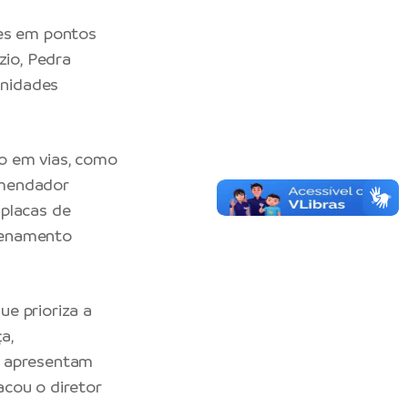
ões em pontos
zio, Pedra
unidades
ão em vias, como
Comendador
 placas de
denamento
e prioriza a
a,
, apresentam
tacou o diretor