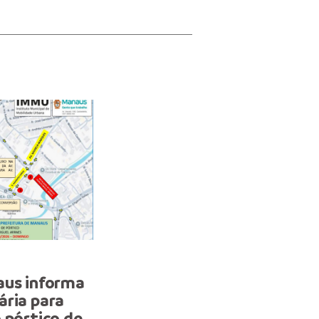
TRÂNSITO
aus informa
Prefeitura de Manaus rea
ária para
operação especial de trâ
 pórtico de
para o Círio das Crianças 