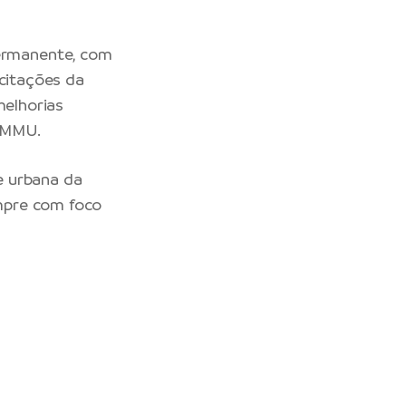
ermanente, com
icitações da
melhorias
 IMMU.
e urbana da
empre com foco