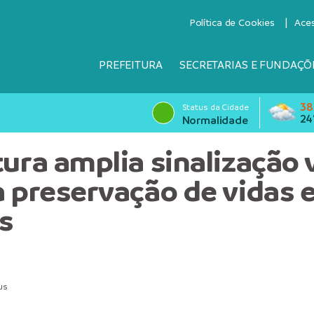
Política de Cookies
Ace
PREFEITURA
SECRETARIAS E FUNDAÇÕ
38
Status da Cidade
24
Normalidade
ura amplia sinalização v
a preservação de vidas
s
us