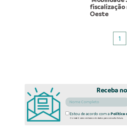
fiscalização
Oeste
1
Receba no
Estou de acordo com a
Política 
O e-mail é salvo em banco de dados para consulta futura.