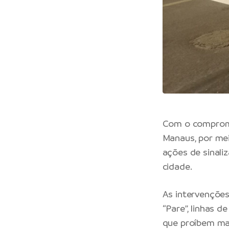
Com o compromis
Manaus, por mei
ações de sinali
cidade.
As intervenções
“Pare”, linhas d
que proíbem ma