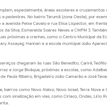
mplam, especialmente, áreas escolares e cruzamentos
os e pedestres. No bairro Tarumã (zona Oeste), por exe
 a avenida Peixe Cavalo e rua Elisa Lispector, em frent
os da Silva, Esmeralda Soares Neves e CMPM 3. També
uas próximas a creches, como o Centro Municipal de 
 Mary Assayag Hannan e a escola municipal João Aparec
serviços chegaram às ruas São Benedito, Cariré, Teófilo
az e Jorge Biváqua, próximas a escolas, como Adalber
 de Paula Ribeiro, Brigadeiro João Camarão e José Tav
e, bairros como Novo Aleixo, Novo Israel, Terra Nova e
 com sinalização em vias, como Ciriaco, Ondas, Lírio R
rita.