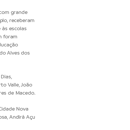
 com grande
mplo, receberam
e às escolas
m foram
Educação
ido Alves dos
 Dias,
to Valle, João
ares de Macedo.
 Cidade Nova
osa, Andirá Açu