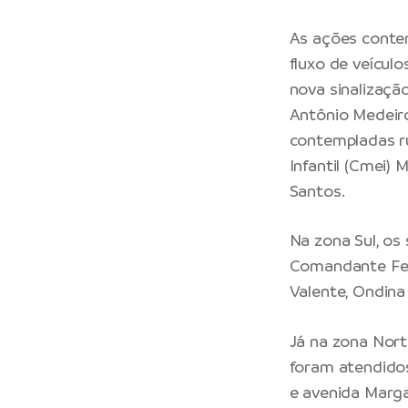
As ações conte
fluxo de veícul
nova sinalização
Antônio Medeir
contempladas r
Infantil (Cmei)
Santos.
Na zona Sul, os 
Comandante Ferr
Valente, Ondina
Já na zona Nort
foram atendidos
e avenida Marga