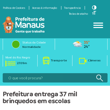
Toggle Hi
Política de Cookies
Acesso à informação
Transparência
Toggle Fo
Teclas de atalho
35°
Status da Cidade
24°
Normalidade
Nível do Rio Negro
Transporte
Câmeras
27.09m
Prefeitura entrega 37 mil
brinquedos em escolas