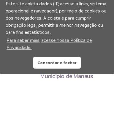
Este site coleta dados (IP, acesso a links, sistema
operacional e navegador), por meio de cookies ou
dos navegadores. A coleta é para cumprir
obrigação legal, permitir a melhor navegação ou
para fins estatísticos.
Para saber mais, acesse nossa Política de
Privacidade.
Concordar e fechar
Prefeitura Municipal de Manaus
Município de Manaus
CNPJ:04.365.326.0001-73
Av. Brasil, 2971 – Compensa, Manaus-AM
CEP: 69036-110
Copyright 2026. Todos os direitos reservados.