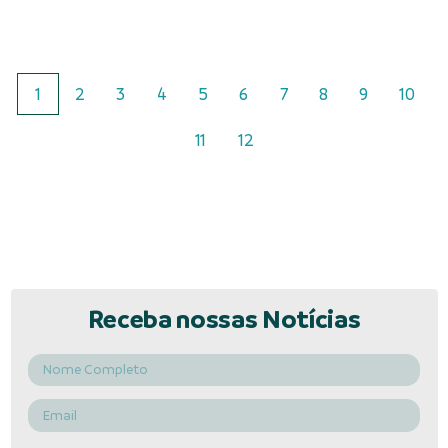
1
2
3
4
5
6
7
8
9
10
11
12
Receba nossas Notícias