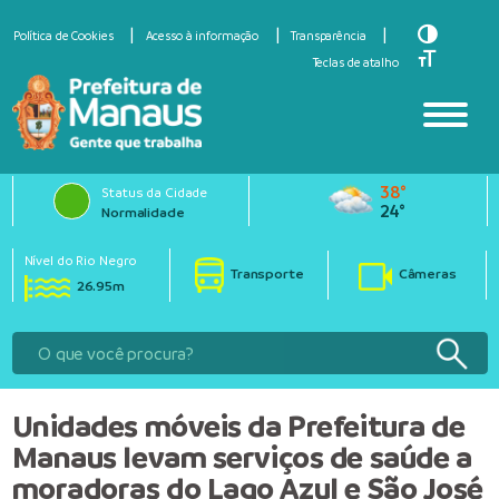
Toggle Hi
Política de Cookies
Acesso à informação
Transparência
Toggle Fo
Teclas de atalho
38°
Status da Cidade
24°
Normalidade
Nível do Rio Negro
Transporte
Câmeras
26.95m
Unidades móveis da Prefeitura de
Manaus levam serviços de saúde a
moradoras do Lago Azul e São José