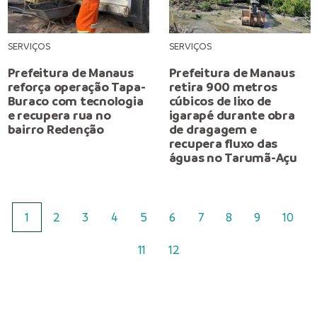
SERVIÇOS
SERVIÇOS
Prefeitura de Manaus
Prefeitura de Manaus
reforça operação Tapa-
retira 900 metros
Buraco com tecnologia
cúbicos de lixo de
e recupera rua no
igarapé durante obra
bairro Redenção
de dragagem e
recupera fluxo das
águas no Tarumã-Açu
1
2
3
4
5
6
7
8
9
10
11
12