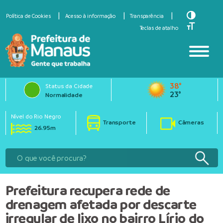
Toggle Hi
Política de Cookies
Acesso à informação
Transparência
Toggle Fo
Teclas de atalho
38°
Status da Cidade
23°
Normalidade
Nível do Rio Negro
Transporte
Câmeras
26.95m
Prefeitura recupera rede de
drenagem afetada por descarte
irregular de lixo no bairro Lírio do