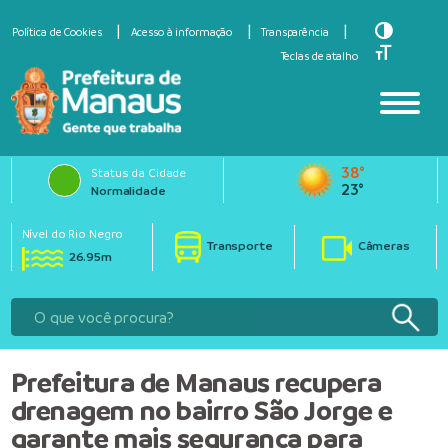
Toggle Hi
Política de Cookies
Acesso à informação
Transparência
Toggle Fo
Teclas de atalho
38°
Status da Cidade
23°
Normalidade
Nível do Rio Negro
Transporte
Câmeras
26.95m
Prefeitura de Manaus recupera
drenagem no bairro São Jorge e
garante mais segurança para