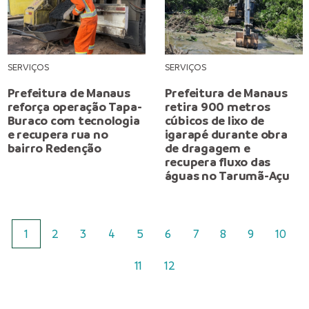
SERVIÇOS
SERVIÇOS
Prefeitura de Manaus
Prefeitura de Manaus
reforça operação Tapa-
retira 900 metros
Buraco com tecnologia
cúbicos de lixo de
e recupera rua no
igarapé durante obra
bairro Redenção
de dragagem e
recupera fluxo das
águas no Tarumã-Açu
1
2
3
4
5
6
7
8
9
10
11
12