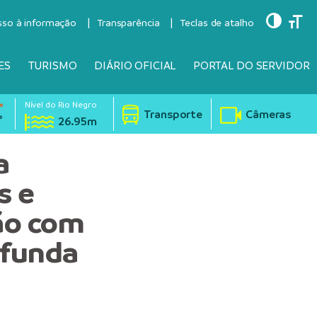
Toggle
Togg
sso à informação
Transparência
Teclas de atalho
ES
TURISMO
DIÁRIO OFICIAL
PORTAL DO SERVIDOR
Nível do Rio Negro
°
Transporte
Câmeras
°
26.95m
a
s e
ão com
funda