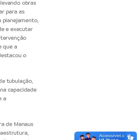
 levando obras
ar para as
m planejamento,
de e executar
ntervenção
e que a
destacou o
da tubulação,
ena capacidade
e a
ura de Manaus
aestrutura,