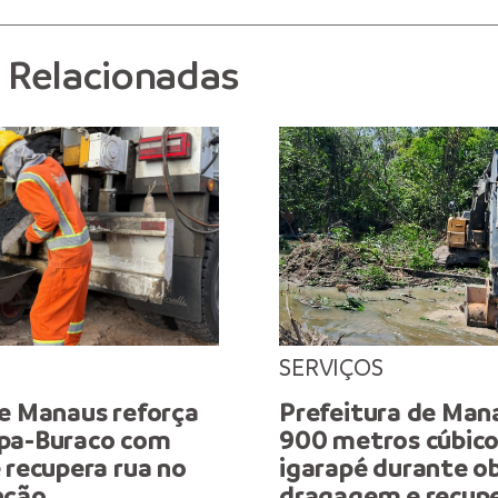
s Relacionadas
SERVIÇOS
de Manaus reforça
Prefeitura de Mana
pa-Buraco com
900 metros cúbicos
 recupera rua no
igarapé durante o
nção
dragagem e recupe