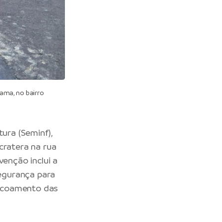
ama, no bairro
tura
(Seminf),
cratera na rua
venção inclui a
egurança para
escoamento das