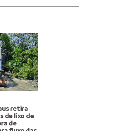
SERVIÇOS
us retira
Prefeitura de Manaus re
 de lixo de
trecho da rua Almir Pedre
bra de
reforça segurança e
ra fluxo das
mobilidade em Petrópoli