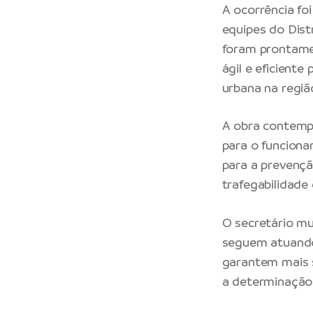
A ocorrência fo
equipes do Distr
foram prontame
ágil e eficient
urbana na regiã
A obra contemp
para o funcion
para a prevenç
trafegabilidade
O secretário mu
seguem atuando
garantem mais s
a determinação 