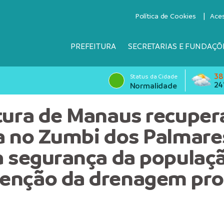
Política de Cookies
Ace
PREFEITURA
SECRETARIAS E FUNDAÇÕ
38
Status da Cidade
24
Normalidade
tura de Manaus recuper
a no Zumbi dos Palmare
a segurança da populaç
enção da drenagem pro