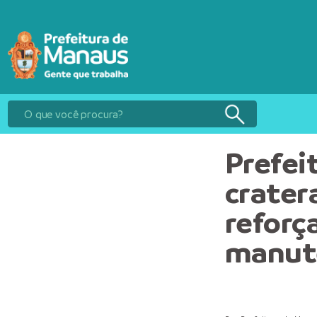
Prefei
crater
reforç
manut