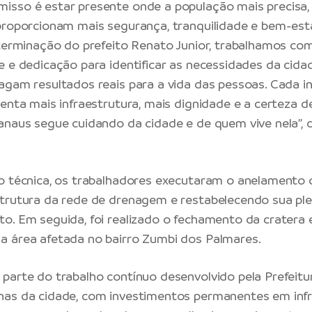
sso é estar presente onde a população mais precisa,
proporcionam mais segurança, tranquilidade e bem-est
eterminação do prefeito Renato Junior, trabalhamos co
e e dedicação para identificar as necessidades da cida
agam resultados reais para a vida das pessoas. Cada i
senta mais infraestrutura, mais dignidade e a certeza d
anaus segue cuidando da cidade e de quem vive nela”, 
o técnica, os trabalhadores executaram o anelamento 
trutura da rede de drenagem e restabelecendo sua pl
o. Em seguida, foi realizado o fechamento da cratera 
a área afetada no bairro Zumbi dos Palmares.
parte do trabalho contínuo desenvolvido pela Prefeit
as da cidade, com investimentos permanentes em infr