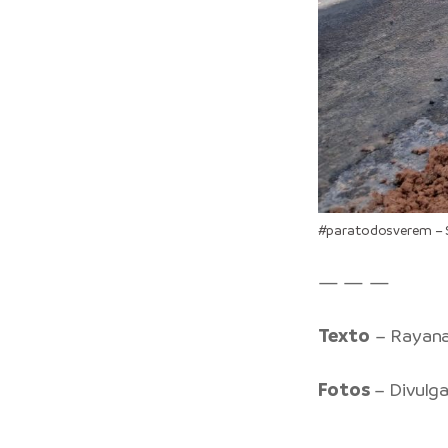
#paratodosverem – 
— — —
Texto
– Rayana
Fotos
– Divulg