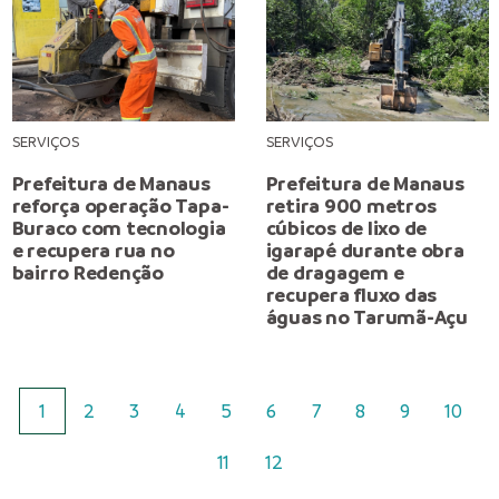
SERVIÇOS
SERVIÇOS
Prefeitura de Manaus
Prefeitura de Manaus
reforça operação Tapa-
retira 900 metros
Buraco com tecnologia
cúbicos de lixo de
e recupera rua no
igarapé durante obra
bairro Redenção
de dragagem e
recupera fluxo das
águas no Tarumã-Açu
1
2
3
4
5
6
7
8
9
10
11
12