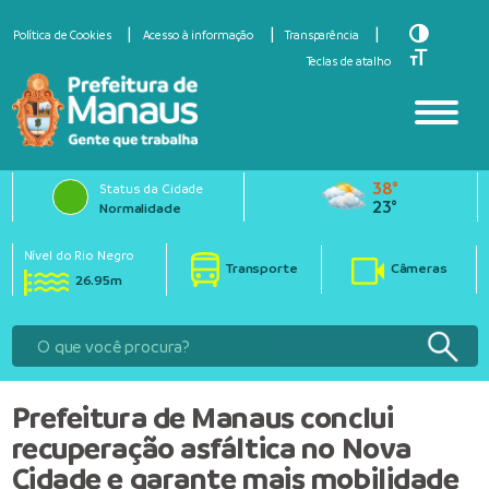
Toggle Hi
Política de Cookies
Acesso à informação
Transparência
Toggle Fo
Teclas de atalho
38°
Status da Cidade
23°
Normalidade
Nível do Rio Negro
Transporte
Câmeras
26.95m
Prefeitura de Manaus conclui
recuperação asfáltica no Nova
Cidade e garante mais mobilidade