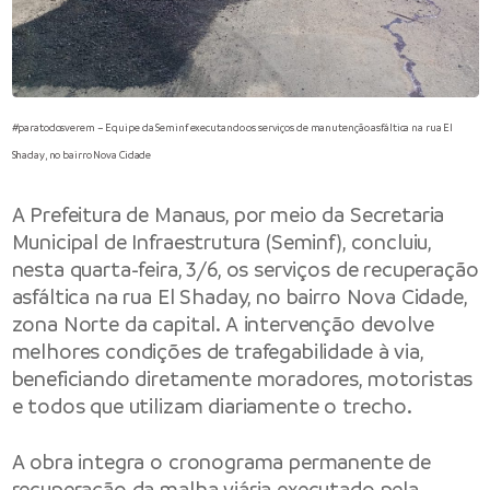
#paratodosverem – Equipe da Seminf executando os serviços de manutenção asfáltica na rua El
Shaday, no bairro Nova Cidade
A
Prefeitura de Manaus
, por meio da
Secretaria
Municipal de Infraestrutura
(Seminf), concluiu,
nesta quarta-feira, 3/6, os serviços de recuperação
asfáltica na rua El Shaday, no bairro Nova Cidade,
zona Norte da capital. A intervenção devolve
melhores condições de trafegabilidade à via,
beneficiando diretamente moradores, motoristas
e todos que utilizam diariamente o trecho.
A obra integra o cronograma permanente de
recuperação da malha viária executado pela