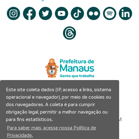
Este site coleta dados (IP, acesso a links, sistema
Prefeitura Municipal de Manaus
operacional e navegador), por meio de cookies ou
Município de Manaus
dos navegadores. A coleta é para cumprir
CNPJ:04.365.326.0001-73
obrigação legal, permitir a melhor navegação ou
Av. Brasil, 2971 – Compensa, Manaus-AM
para fins estatísticos.
CEP: 69036-110
Para saber mais, acesse nossa Política de
Privacidade.