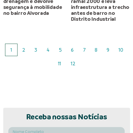
drenagem e devolve
ramal 2000 e leva
segurança à mobilidade
infraestrutura a trecho
no bairro Alvorada
antes de barro no
Distrito Industrial
1
2
3
4
5
6
7
8
9
10
11
12
Receba nossas Notícias