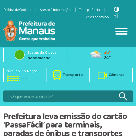
Toggle Hi
Política de Cookies
Acesso à informação
Transparência
Toggle Fo
Teclas de atalho
35°
Status da Cidade
24°
Normalidade
Nível do Rio Negro
Transporte
Câmeras
-- --
Prefeitura leva emissão do cartão
‘PassaFácil’ para terminais,
paradas de ônibus e transportes