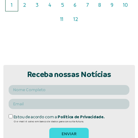
1
2
3
4
5
6
7
8
9
10
11
12
Receba nossas Notícias
Estou de acordo com a
Política de Privacidade.
O e-mail é salvo em banco de dados para consulta futura.