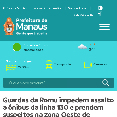
Toggle Hi
Política de Cookies
Acesso à informação
Transparência
Toggle Fo
Teclas de atalho
35°
Status da Cidade
24°
Normalidade
Nível do Rio Negro
Transporte
Câmeras
27.09m
Guardas da Romu impedem assalto
a ônibus da linha 130 e prendem
suspeitos na zona Oeste de