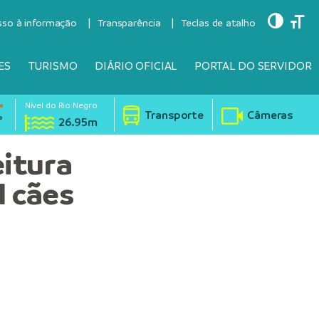
Toggle
Togg
sso à informação
Transparência
Teclas de atalho
ES
TURISMO
DIÁRIO OFICIAL
PORTAL DO SERVIDOR
Nível do Rio Negro
°
Transporte
Câmeras
°
26.95m
eitura
l cães