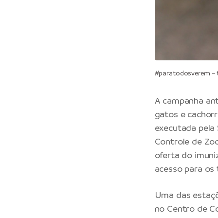
#paratodosverem – t
A campanha anti
gatos e cachorro
executada pela 
Controle de Zoo
oferta do imuni
acesso para os 
Uma das estaçõe
no Centro de Co