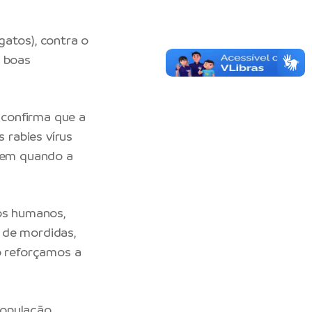
gatos), contra o
m boas
o confirma que a
 rabies vírus
rrem quando a
aos humanos,
 de mordidas,
o reforçamos a
população