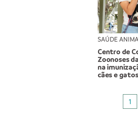
SAÚDE ANIM
Centro de C
Zoonoses da
na imunizaçã
cães e gato
1