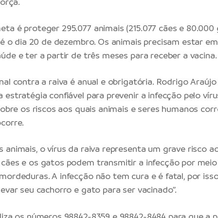
força.
ta é proteger 295.077 animais (215.077 cães e 80.000 
até o dia 20 de dezembro. Os animais precisam estar e
úde e ter a partir de três meses para receber a vacina.
nal contra a raiva é anual e obrigatória. Rodrigo Araúj
estratégia confiável para prevenir a infecção pelo vírus
 sobre os riscos aos quais animais e seres humanos co
corre.
 animais, o vírus da raiva representa um grave risco 
cães e os gatos podem transmitir a infecção por meio
mordeduras. A infecção não tem cura e é fatal, por iss
levar seu cachorro e gato para ser vacinado”.
liza os números 98842-8359 e 98842-8484 para que a 