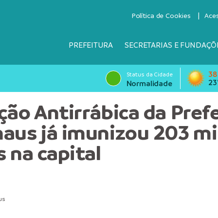
Política de Cookies
Ace
PREFEITURA
SECRETARIAS E FUNDAÇÕ
38
Status da Cidade
23
Normalidade
ção Antirrábica da Pref
aus já imunizou 203 mi
s na capital
us