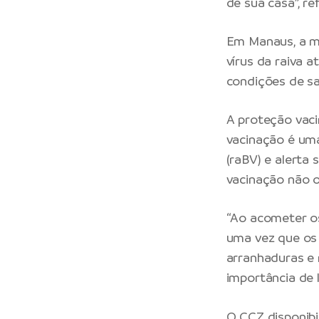
de sua casa”, re
Em Manaus, a me
vírus da raiva 
condições de sa
A proteção vaci
vacinação é uma 
(raBV) e alerta
vacinação não o
“Ao acometer os
uma vez que os 
arranhaduras e 
importância de 
O CCZ disponibi