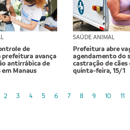
AL
SAÚDE ANIMAL
ontrole de
Prefeitura abre va
 prefeitura avança
agendamento do s
o antirrábica de
castração de cães 
s em Manaus
quinta-feira, 15/1
2
3
4
5
6
7
8
9
10
11