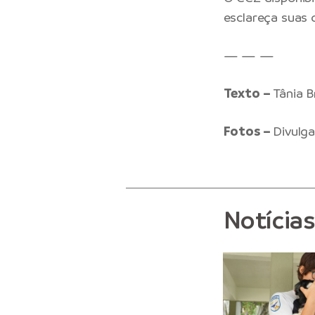
esclareça suas 
— — —
Texto –
Tânia 
Fotos –
Divulg
Notícia