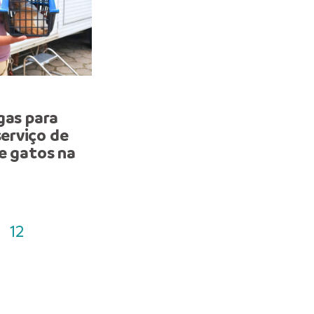
SAÚDE ANIMAL
gas para
Campanha da Prefeitura
erviço de
Manaus oferta vacinação
e gatos na
cães e gatos contra raiv
52 pontos fixos
12