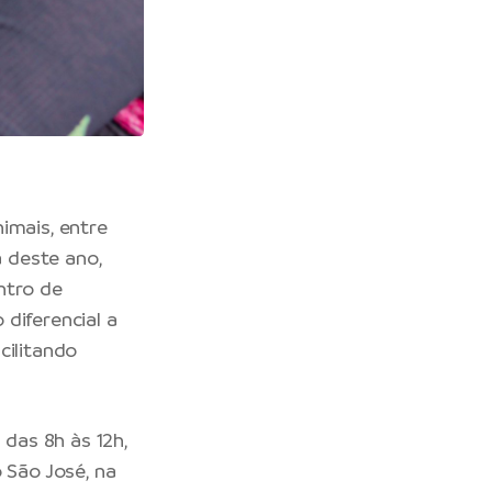
imais, entre
a deste ano,
ntro de
diferencial a
cilitando
das 8h às 12h,
 São José, na