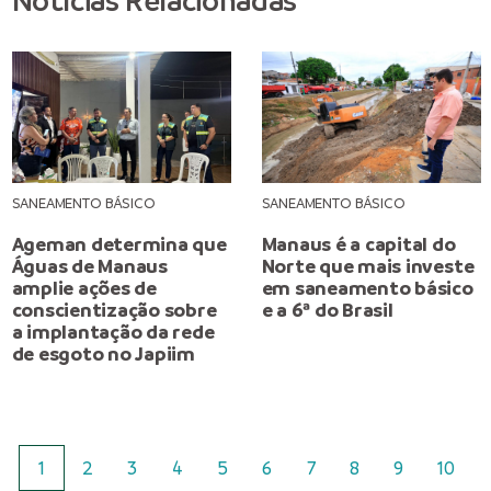
Notícias Relacionadas
SANEAMENTO BÁSICO
SANEAMENTO BÁSICO
Ageman determina que
Manaus é a capital do
Águas de Manaus
Norte que mais investe
amplie ações de
em saneamento básico
conscientização sobre
e a 6ª do Brasil
a implantação da rede
de esgoto no Japiim
1
2
3
4
5
6
7
8
9
10