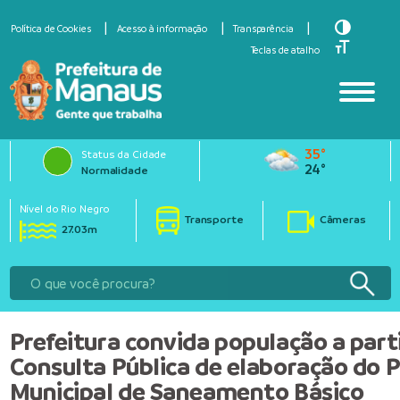
Toggle Hi
Política de Cookies
Acesso à informação
Transparência
Toggle Fo
Teclas de atalho
35°
Status da Cidade
24°
Normalidade
Nível do Rio Negro
Transporte
Câmeras
27.03m
Prefeitura convida população a part
Consulta Pública de elaboração do 
Municipal de Saneamento Básico