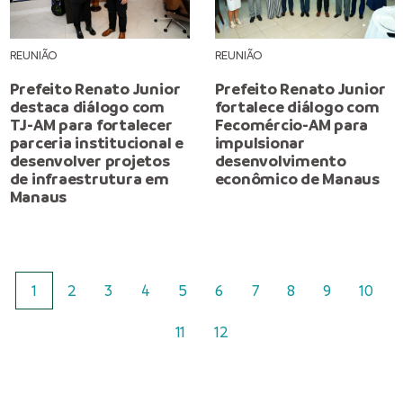
REUNIÃO
REUNIÃO
Prefeito Renato Junior
Prefeito Renato Junior
destaca diálogo com
fortalece diálogo com
TJ-AM para fortalecer
Fecomércio-AM para
parceria institucional e
impulsionar
desenvolver projetos
desenvolvimento
de infraestrutura em
econômico de Manaus
Manaus
1
2
3
4
5
6
7
8
9
10
11
12