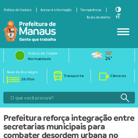
Toggle Hi
Política de Cookies
Acesso à informação
Transparência
Toggle Fo
Teclas de atalho
38°
Status da Cidade
24°
Normalidade
Nível do Rio Negro
Transporte
Câmeras
26.95m
Prefeitura reforça integração entre
secretarias municipais para
combater desordem urbana no