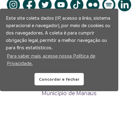
Este site coleta dados (IP, acesso a links, sistema
operacional e navegador), por meio de cookies ou
dos navegadores. A coleta é para cumprir
obrigação legal, permitir a melhor navegação ou
para fins estatísticos.
Para saber mais, acesse nossa Política de
Privacidade.
Concordar e fechar
Prefeitura Municipal de Manaus
Município de Manaus
CNPJ:04.365.326.0001-73
Av. Brasil, 2971 – Compensa, Manaus-AM
CEP: 69036-110
Copyright 2026. Todos os direitos reservados.