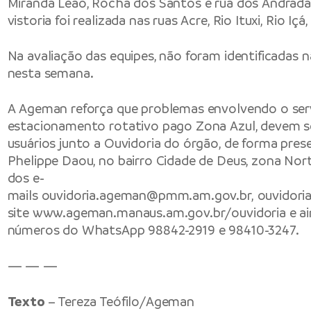
Miranda Leão, Rocha dos Santos e rua dos Andradas.
vistoria foi realizada nas ruas Acre, Rio Ituxi, Rio Içá
Na avaliação das equipes, não foram identificadas
nesta semana.
A Ageman reforça que problemas envolvendo o ser
estacionamento rotativo pago Zona Azul, devem se
usuários junto a Ouvidoria do órgão, de forma pres
Phelippe Daou, no bairro Cidade de Deus, zona No
dos e-
mails
ouvidoria.ageman@pmm.am.gov.br
,
ouvidor
site
www.ageman.manaus.am.gov.br/ouvidoria
e ai
números do WhatsApp 98842-2919 e 98410-3247.
— — —
Texto
– Tereza Teófilo/Ageman