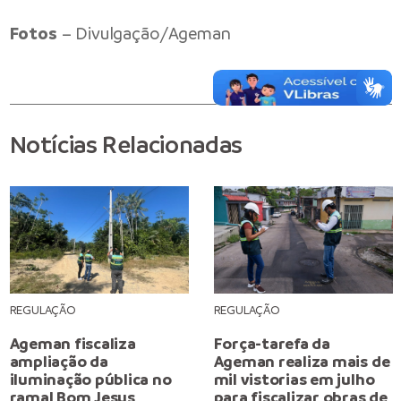
Fotos
– Divulgação/Ageman
Notícias Relacionadas
REGULAÇÃO
REGULAÇÃO
Ageman fiscaliza
Força-tarefa da
ampliação da
Ageman realiza mais de
iluminação pública no
mil vistorias em julho
ramal Bom Jesus
para fiscalizar obras de