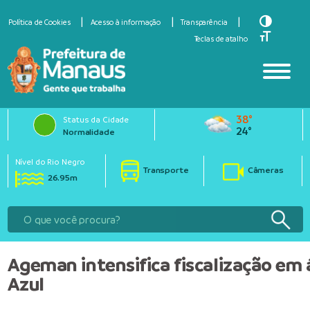
Toggle Hi
Política de Cookies
Acesso à informação
Transparência
Toggle Fo
Teclas de atalho
38°
Status da Cidade
24°
Normalidade
Nível do Rio Negro
Transporte
Câmeras
26.95m
Ageman intensifica fiscalização em
Azul