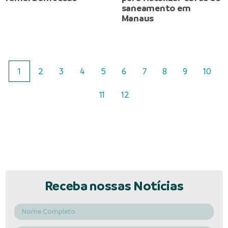
saneamento em
Manaus
1
2
3
4
5
6
7
8
9
10
11
12
Receba nossas Notícias