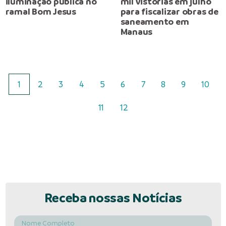
iluminação pública no
mil vistorias em julho
ramal Bom Jesus
para fiscalizar obras de
saneamento em
Manaus
1
2
3
4
5
6
7
8
9
10
11
12
Receba nossas Notícias