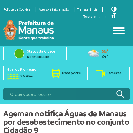
Toggle Hi
Política de Cookies
Acesso à informação
Transparência
Toggle Fo
Teclas de atalho
38°
Status da Cidade
24°
Normalidade
Nível do Rio Negro
Transporte
Câmeras
26.95m
Ageman notifica Águas de Manaus
por desabastecimento no conjunto
Cidadão 9