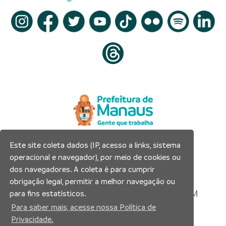
Este site coleta dados (IP, acesso a links, sistema
Prefeitura Municipal de Manaus
operacional e navegador), por meio de cookies ou
Município de Manaus
dos navegadores. A coleta é para cumprir
CNPJ:04.365.326.0001-73
obrigação legal, permitir a melhor navegação ou
Av. Brasil, 2971 – Compensa, Manaus-AM
para fins estatísticos.
CEP: 69036-110
Para saber mais, acesse nossa Política de
Privacidade.