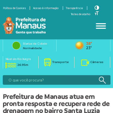
Toggle Hi
Política de Cookies
Acesso à informação
Transparência
Toggle Fo
Teclas de atalho
38°
Status da Cidade
23°
Normalidade
Nível do Rio Negro
Transporte
Câmeras
26.95m
Prefeitura de Manaus atua em
pronta resposta e recupera rede de
drenagem no bairro Santa Luzia