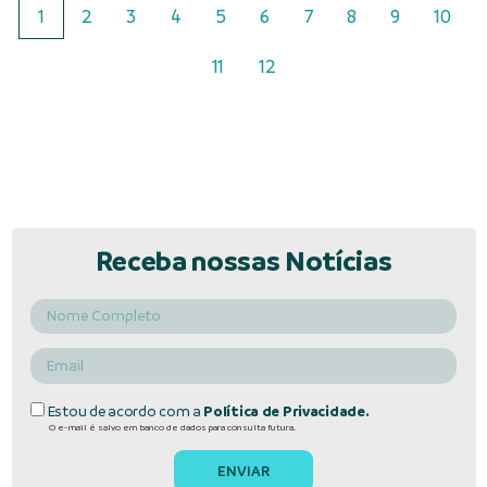
1
2
3
4
5
6
7
8
9
10
11
12
Receba nossas Notícias
Estou de acordo com a
Política de Privacidade.
O e-mail é salvo em banco de dados para consulta futura.