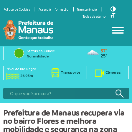
Toggle Hi
Política de Cookies
Acesso à informação
Transparência
Toggle Fo
Teclas de atalho
37°
Status da Cidade
25°
Normalidade
Nível do Rio Negro
Transporte
Câmeras
26.95m
Prefeitura de Manaus recupera via
no bairro Flores e melhora
mobilidade e segurança na zona