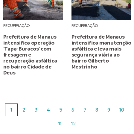
RECUPERAÇÃO
RECUPERAÇÃO
Prefeitura de Manaus
Prefeitura de Manaus
intensifica operação
intensifica manutenção
‘Tapa-Buracos’ com
asfáltica e leva mais
fresagem e
segurança viária ao
recuperação asfáltica
bairro Gilberto
no bairro Cidade de
Mestrinho
Deus
1
2
3
4
5
6
7
8
9
10
11
12