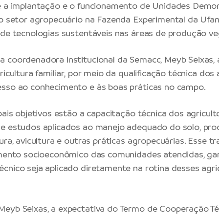
vê a implantação e o funcionamento de Unidades Demon
do setor agropecuário na Fazenda Experimental da Ufa
 de tecnologias sustentáveis nas áreas de produção veg
 coordenadora institucional da Semacc, Meyb Seixas, a 
ricultura familiar, por meio da qualificação técnica dos 
esso ao conhecimento e às boas práticas no campo.
pais objetivos estão a capacitação técnica dos agricult
de estudos aplicados ao manejo adequado do solo, pr
tura, avicultura e outras práticas agropecuárias. Esse 
imento socioeconômico das comunidades atendidas, ga
cnico seja aplicado diretamente na rotina desses agric
eyb Seixas, a expectativa do Termo de Cooperação Téc