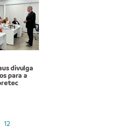
QUALIFICAÇÃO
aus divulga
Prefeitura de Manaus di
os para a
lista de selecionados par
pretec
treinamento gratuito de
e Gestão de Dados
12