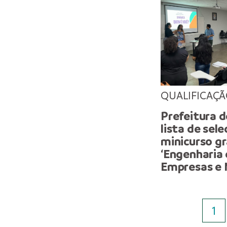
QUALIFICAÇ
Prefeitura 
lista de sel
minicurso g
‘Engenharia 
Empresas e 
1