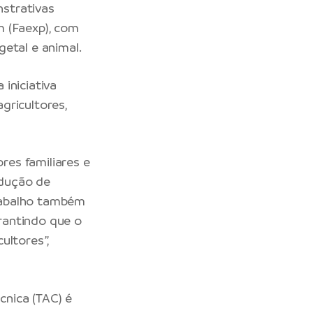
strativas
m (Faexp), com
etal e animal.
iniciativa
agricultores,
ores familiares e
odução de
trabalho também
rantindo que o
ultores”,
nica (TAC) é