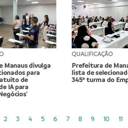
ÃO
QUALIFICAÇÃO
de Manaus divulga
Prefeitura de Man
ecionados para
lista de selecionad
ratuito de
345ª turma do Em
de IA para
Negócios’
2
3
4
5
6
7
8
9
10
11