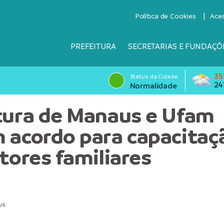
Política de Cookies
Ace
PREFEITURA
SECRETARIAS E FUNDAÇÕ
35
Status da Cidade
24
Normalidade
tura de Manaus e Ufam
 acordo para capacitaç
ltores familiares
us