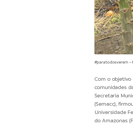
#paratodosverem – Pr
Com o objetivo 
comunidades da 
Secretaria Muni
(Semacc), firmo
Universidade F
do Amazonas (F