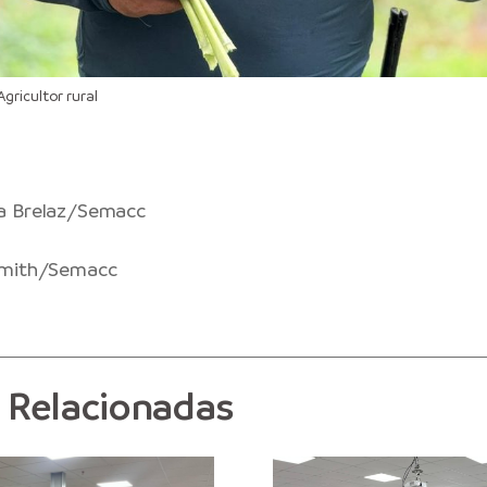
ricultor rural
a Brelaz/Semacc
Smith/Semacc
s Relacionadas