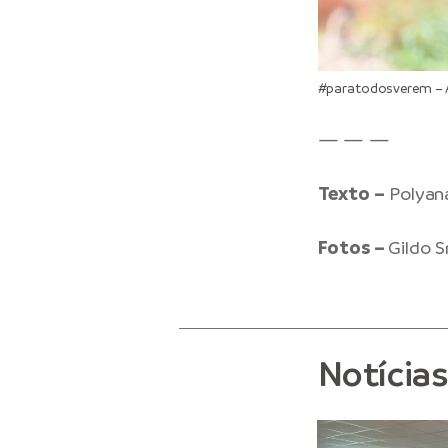
#paratodosverem – Ag
— — —
Texto –
Polyan
Fotos –
Gildo 
Notícia