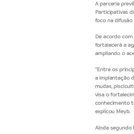
A parceria pre
Participativas 
foco na difusão
De acordo com a
fortalecerá a ag
ampliando o ac
“Entre os princi
a implantação 
mudas, piscicul
visa o fortalec
conhecimento té
explicou Meyb.
Ainda segundo M