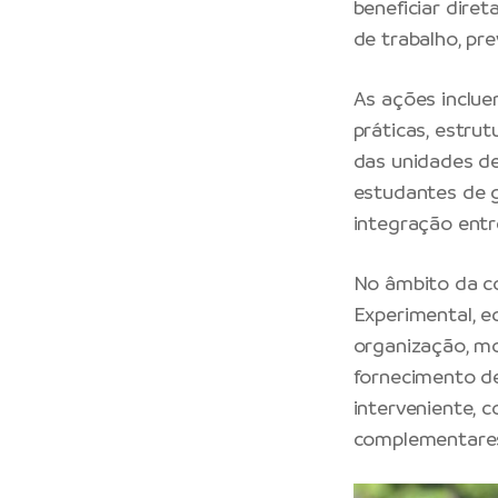
beneficiar dire
de trabalho, pre
As ações inclue
práticas, estru
das unidades d
estudantes de g
integração entr
No âmbito da co
Experimental, e
organização, m
fornecimento de
interveniente, c
complementares 