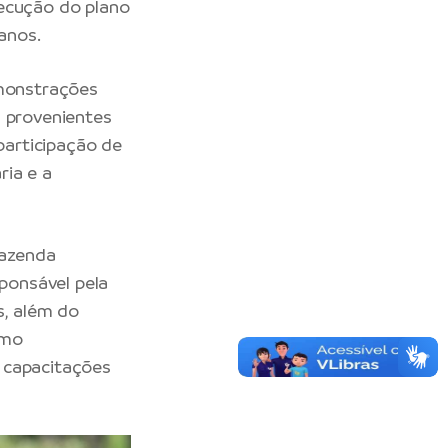
xecução do plano
anos.
emonstrações
s provenientes
articipação de
ria e a
Fazenda
sponsável pela
, além do
omo
, capacitações