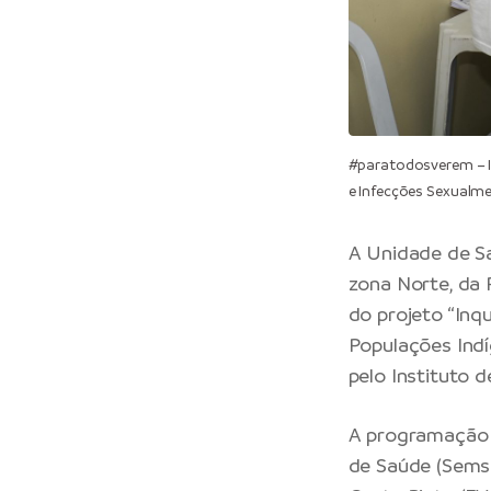
#paratodosverem – I
e Infecções Sexualme
A
Unidade de S
zona Norte, da
do projeto “Inq
Populações Indí
pelo Instituto d
A programação f
de Saúde (Sems