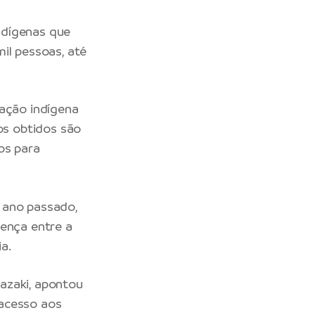
ndígenas que
il pessoas, até
lação indígena
os obtidos são
os para
 ano passado,
oença entre a
a.
azaki, apontou
 acesso aos