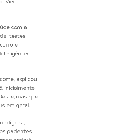
r Vieira
aúde com a
cia, testes
scarro e
Inteligência
ácome, explicou
 inicialmente
Oeste, mas que
us em geral.
 indígena,
os pacientes
 Semsa poderá