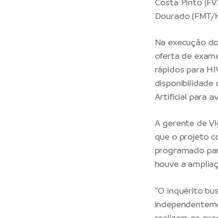
Costa Pinto (FV
Dourado (FMT/
Na execução do 
oferta de exames
rápidos para HIV
disponibilidade
Artificial para 
A gerente de Vi
que o projeto 
programado par
houve a ampliaç
“O inquérito bus
independenteme
realizam os exa