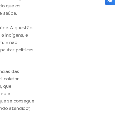
ndo que os
e saúde.
saúde. A questão
a indígena, e
m. E não
pautar políticas
ncias das
i coletar
, que
omo a
 que se consegue
ndo atendido”,