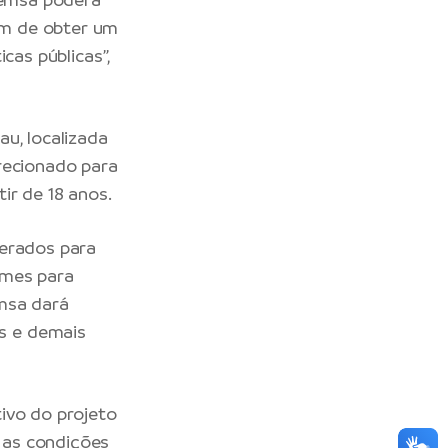
lém de obter um
cas públicas”,
u, localizada
recionado para
ir de 18 anos.
berados para
ames para
msa dará
s e demais
ivo do projeto
, as condições