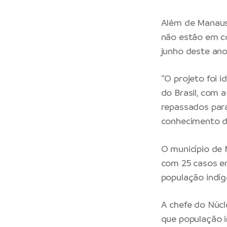
Além de Manaus
não estão em co
junho deste ano
“O projeto foi 
do Brasil, com 
repassados para
conhecimento da
O município de 
com 25 casos en
população indíg
A chefe do Núcl
que população i