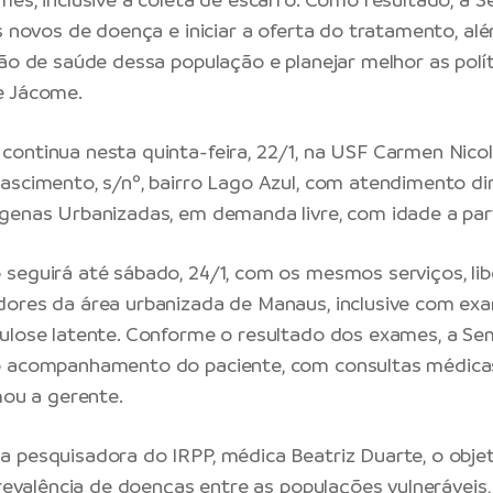
os novos de doença e iniciar a oferta do tratamento, a
ão de saúde dessa população e planejar melhor as políti
e Jácome.
ontinua nesta quinta-feira, 22/1, na USF Carmen Nicola
ascimento, s/nº, bairro Lago Azul, com atendimento di
genas Urbanizadas, em demanda livre, com idade a part
seguirá até sábado, 24/1, com os mesmos serviços, li
ores da área urbanizada de Manaus, inclusive com ex
ulose latente. Conforme o resultado dos exames, a Se
o acompanhamento do paciente, com consultas médica
mou a gerente.
 pesquisadora do IRPP, médica Beatriz Duarte, o objet
 prevalência de doenças entre as populações vulneráveis