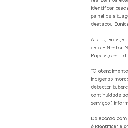
identificar cas
painel da situaç
destacou Eunic
A programação c
na rua Nestor N
Populações Indí
“O atendimento 
indígenas morad
detectar tuberc
continuidade a
serviços”, infor
De acordo com a
é identificar a