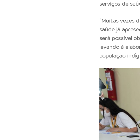
serviços de saú
“Muitas vezes 
saúde já aprese
será possível o
levando à elabo
população indíge