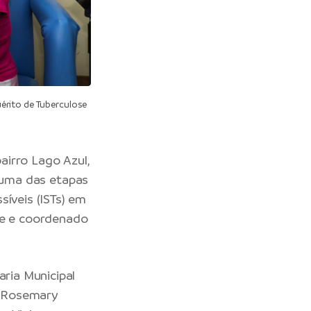
érito de Tuberculose
airro Lago Azul,
, uma das etapas
síveis (ISTs) em
de e coordenado
aria Municipal
ª Rosemary