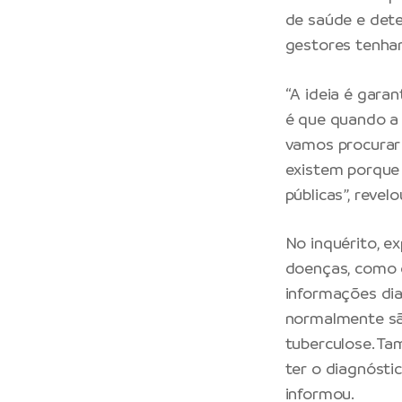
de saúde e dete
gestores tenham
“A ideia é gara
é que quando a 
vamos procurar 
existem porque 
públicas”, revel
No inquérito, ex
doenças, como di
informações di
normalmente são
tuberculose. Ta
ter o diagnósti
informou.