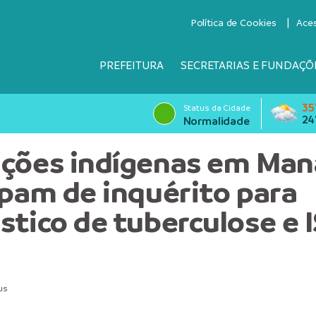
Política de Cookies
Ace
PREFEITURA
SECRETARIAS E FUNDAÇÕ
35
Status da Cidade
24
Normalidade
ções indígenas em Ma
ipam de inquérito para
stico de tuberculose e 
us