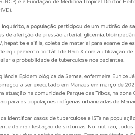
S-RCP) e a Fundação de Medicina Tropical Doutor Heito
HVD).
inquérito, a população participou de um mutirão de s
 de aferição de pressão arterial, glicemia, bioimpedân
, hepatite e sífilis, coleta de material para exame de e
 de equipamento portátil de Raio X com a utilização de 
avaliar a probabilidade de tuberculose nos pacientes.
gilância Epidemiológica da Semsa, enfermeira Eunice J
começou a ser executado em Manaus em março de 2025,
a atuação na comunidade Parque das Tribos, na zona 
ão para as populações indígenas urbanizadas de Mana
ca identificar casos de tuberculose e ISTs na população
nte da manifestação de sintomas. No mutirão, todos 
mes, inclusive a coleta de escarro. Como resultado, a