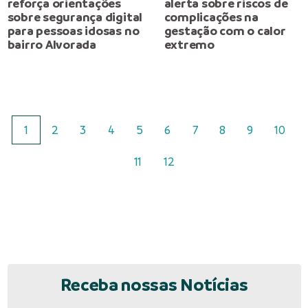
reforça orientações
alerta sobre riscos de
sobre segurança digital
complicações na
para pessoas idosas no
gestação com o calor
bairro Alvorada
extremo
1
2
3
4
5
6
7
8
9
10
11
12
Receba nossas Notícias