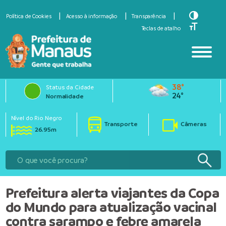
Toggle Hi
Política de Cookies
Acesso à informação
Transparência
Toggle Fo
Teclas de atalho
38°
Status da Cidade
24°
Normalidade
Nível do Rio Negro
Transporte
Câmeras
26.95m
Prefeitura alerta viajantes da Copa
do Mundo para atualização vacinal
contra sarampo e febre amarela