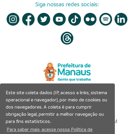
Siga nossas redes sociais:
Este site coleta dados (IP, acesso a links, sistema
Prefeitura Municipal de Manaus
operacional e navegador), por meio de cookies ou
Município de Manaus
dos navegadores. A coleta é para cumprir
CNPJ:04.365.326.0001-73
obrigação legal, permitir a melhor navegação ou
Av. Brasil, 2971 – Compensa, Manaus-AM
para fins estatísticos.
CEP: 69036-110
Para saber mais, acesse nossa Política de