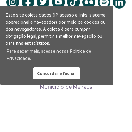
Este site coleta dados (IP, acesso a links, sistema
operacional e navegador), por meio de cookies ou
dos navegadores. A coleta é para cumprir
obrigação legal, permitir a melhor navegação ou
para fins estatísticos.
Para saber mais, acesse nossa Política de
Privacidade.
Concordar e fechar
Prefeitura Municipal de Manaus
Município de Manaus
CNPJ:04.365.326.0001-73
Av. Brasil, 2971 – Compensa, Manaus-AM
CEP: 69036-110
Copyright 2026. Todos os direitos reservados.