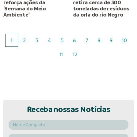
reforça ações da
retira cerca de 300
‘Semana do Meio
toneladas de resíduos
Ambiente’
da orla do rio Negro
1
2
3
4
5
6
7
8
9
10
11
12
Receba nossas Notícias