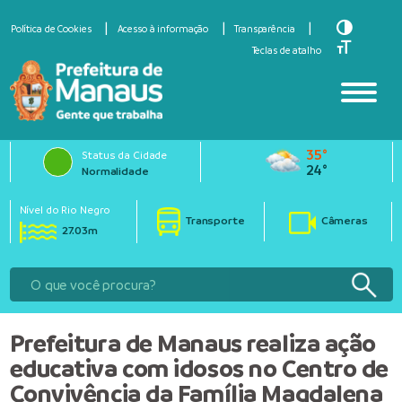
Toggle Hi
Política de Cookies
Acesso à informação
Transparência
Toggle Fo
Teclas de atalho
35°
Status da Cidade
24°
Normalidade
Nível do Rio Negro
Transporte
Câmeras
27.03m
Prefeitura de Manaus realiza ação
educativa com idosos no Centro de
Convivência da Família Magdalena