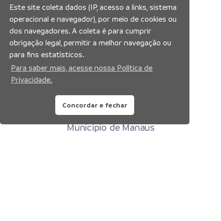
Este site coleta dados (IP, acesso a links, sistema
operacional e navegador), por meio de cookies ou
dos navegadores. A coleta é para cumprir
obrigação legal, permitir a melhor navegação ou
para fins estatísticos.
Para saber mais, acesse nossa Política de
Privacidade.
Concordar e fechar
Prefeitura Municipal de Manaus
Município de Manaus
CNPJ:04.365.326.0001-73
Av. Brasil, 2971 – Compensa, Manaus-AM
CEP: 69036-110
Copyright 2026. Todos os direitos reservados.