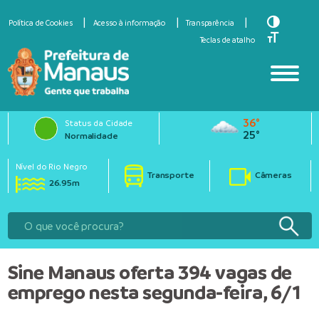
Toggle Hi
Política de Cookies
Acesso à informação
Transparência
Toggle Fo
Teclas de atalho
36°
Status da Cidade
25°
Normalidade
Nível do Rio Negro
Transporte
Câmeras
26.95m
Sine Manaus oferta 394 vagas de
emprego nesta segunda-feira, 6/1