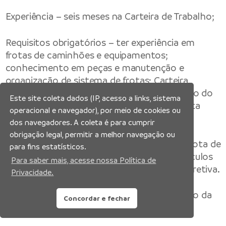
Experiência – seis meses na Carteira de Trabalho;
Requisitos obrigatórios – ter experiência em
frotas de caminhões e equipamentos;
conhecimento em peças e manutenção e
organização de sistema de frotas; Carteira
Nacional de Habilitação categoria “D” dentro do
Este site coleta dados (IP, acesso a links, sistema
prazo de validade e documentação completa
operacional e navegador), por meio de cookies ou
(com dispensa militar);
dos navegadores. A coleta é para cumprir
obrigação legal, permitir a melhor navegação ou
Atividades – liderar equipe no controle da frota de
para fins estatísticos.
transportes; inspecionar condições dos veículos
Para saber mais, acesse nossa Política de
para realizar manutenção preventiva ou corretiva.
Privacidade.
Disponível até 06/01/2025 ou encerramento da
Concordar e fechar
vaga.