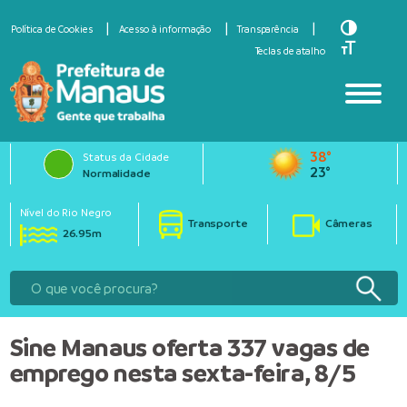
Toggle Hi
Política de Cookies
Acesso à informação
Transparência
Toggle Fo
Teclas de atalho
38°
Status da Cidade
23°
Normalidade
Nível do Rio Negro
Transporte
Câmeras
26.95m
Sine Manaus oferta 337 vagas de
emprego nesta sexta-feira, 8/5