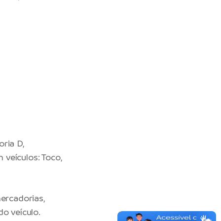
oria D,
 veículos: Toco,
mercadorias,
do veículo.