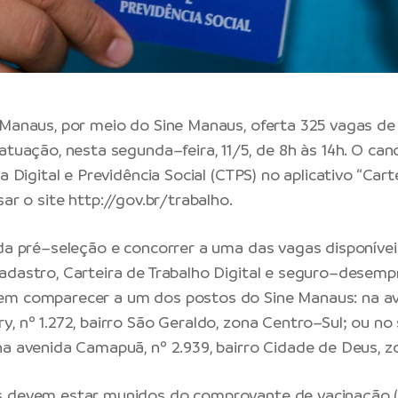
 Manaus
, por meio do Sine Manaus, oferta 325 vagas 
 atuação, nesta segunda–feira, 11/5, de 8h às 14h. O ca
ra Digital e Previdência Social (CTPS) no aplicativo “Cart
sar o site
http://gov.br/trabalho
.
 da pré–seleção e concorrer a uma das vagas disponívei
adastro, Carteira de Trabalho Digital e seguro–desemp
em comparecer a um dos postos do Sine Manaus: na a
y, nº 1.272, bairro São Geraldo, zona Centro–Sul; ou no
na avenida Camapuã, nº 2.939, bairro Cidade de Deus, z
s devem estar munidos do comprovante de vacinação (