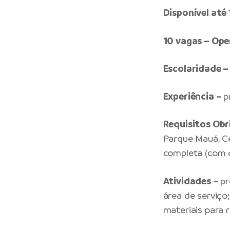
Disponível at
10 vagas – Ope
Escolaridade –
Experiência –
p
Requisitos Obr
Parque Mauá, Ce
completa (com d
Atividades –
pr
área de serviço
materiais para 