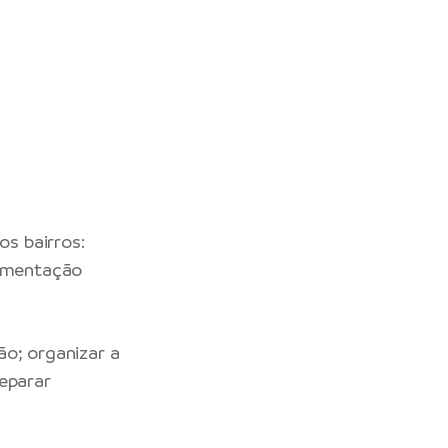
os bairros:
cumentação
ão; organizar a
separar