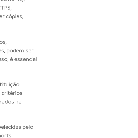
CTPS,
r cópias,
os,
cas, podem ser
so, é essencial
tituição
 critérios
rmados na
elecidas pelo
orts,