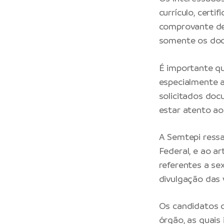
currículo, certi
comprovante de 
somente os doc
É importante q
especialmente a
solicitados docu
estar atento ao
A Semtepi ressa
Federal, e ao ar
referentes a se
divulgação das 
Os candidatos d
órgão, as quais