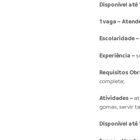
Disponível at
1 vaga – Atend
Escolaridade –
Experiência –
s
Requisitos Obr
completa;
Atividades –
at
gomas, servir t
Disponível at