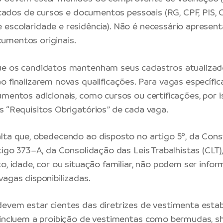
ficados de cursos e documentos pessoais (RG, CPF, PIS, 
escolaridade e residência). Não é necessário apresenta
umentos originais.
ue os candidatos mantenham seus cadastros atualizad
o finalizarem novas qualificações. Para vagas específi
mentos adicionais, como cursos ou certificações, por is
s “Requisitos Obrigatórios” de cada vaga.
lta que, obedecendo ao disposto no artigo 5º, da Cons
tigo 373–A, da Consolidação das Leis Trabalhistas (CLT),
xo, idade, cor ou situação familiar, não podem ser info
vagas disponibilizadas.
evem estar cientes das diretrizes de vestimenta estab
 incluem a proibição de vestimentas como bermudas, sh