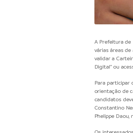
A
Prefeitura de
várias áreas de
validar a Cartei
Digital” ou aces
Para participar
orientação de c
candidatos dev
Constantino Ner
Phelippe Daou, 
Os interessado