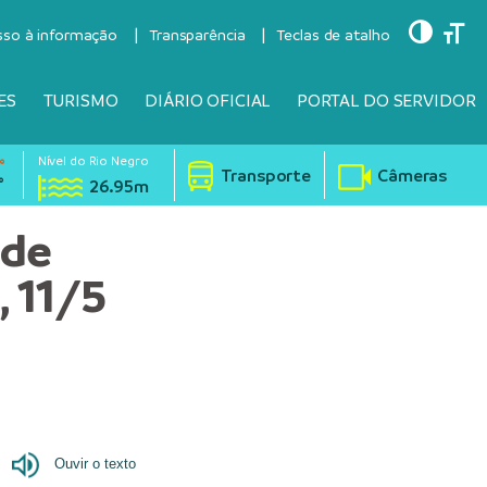
Toggle
Togg
sso à informação
Transparência
Teclas de atalho
ES
TURISMO
DIÁRIO OFICIAL
PORTAL DO SERVIDOR
Nível do Rio Negro
°
Transporte
Câmeras
°
26.95m
 de
 11/5