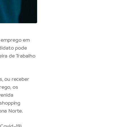
de emprego em
ndidato pode
eira de Trabalho
s, ou receber
rego, os
venida
 shopping
ona Norte.
Covid–19),