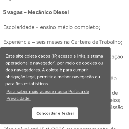
5 vagas – Mecânico Diesel
Escolaridade – ensino médio completo;
Experiência – seis meses na Carteira de Trabalho;
Requisitos Obrigatórios – possuir documentação
Este site coleta dados (IP, acesso a links, sistema
operacional e navegador), por meio de cookies ou
completa (com dispensa militar);
dos navegadores. A coleta é para cumprir
obrigação legal, permitir a melhor navegação ou
Atividades – executar serviços de manutenção
para fins estatísticos.
corretiva e preventiva dos semirreboques e
Para saber mais, acesse nossa Política de
equipamentos; montagem e desmontagem de
Privacidade.
veículos e conhecimento em sistemas de freios,
pneumáticos, suspensão, sistema de transmissão
Concordar e fechar
e motores diesel.