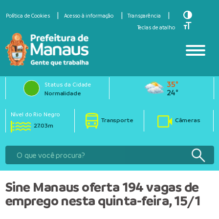
Toggle Hi
Política de Cookies
Acesso à informação
Transparência
Toggle Fo
Teclas de atalho
35°
Status da Cidade
24°
Normalidade
Nível do Rio Negro
Transporte
Câmeras
27.03m
Sine Manaus oferta 194 vagas de
emprego nesta quinta-feira, 15/1