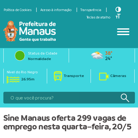
Toggle Hi
Política de Cookies
Acesso à informação
Transparência
Toggle Fo
Teclas de atalho
38°
Status da Cidade
24°
Normalidade
Nível do Rio Negro
Transporte
Câmeras
26.95m
Sine Manaus oferta 299 vagas de
emprego nesta quarta–feira, 20/5