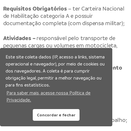
Requisitos Obrigatórios
– ter Carteira Nacional
de Habilitação categoria A e possuir
documentação completa (com dispensa militar);
Atividades –
responsável pelo transporte de
pequenas cargas ou volumes em motocicleta,
com equipamento adequado para a carga.
Este site coleta dados (IP, acesso a links, sistema
operacional e navegador), por meio de cookies ou
Disponível até 20/05/2026 ou encerramento
dos navegadores. A coleta é para cumprir
da vaga
obrigação legal, permitir a melhor navegação ou
para fins estatísticos.
5 vagas – Auxiliar de Logística
Para saber mais, acesse nossa Política de
Privacidade.
Escolaridade –
ensino médio completo;
Concordar e fechar
Experiência –
três meses na Carteira de Trabalho;