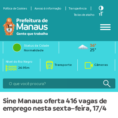
Toggle Hi
Política de Cookies
Acesso à informação
Transparência
Toggle Fo
Teclas de atalho
36°
Status da Cidade
25°
Normalidade
Nível do Rio Negro
Transporte
Câmeras
26.95m
Sine Manaus oferta 416 vagas de
emprego nesta sexta–feira, 17/4