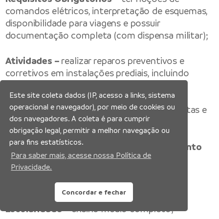
comandos elétricos, interpretação de esquemas,
disponibilidade para viagens e possuir
documentação completa (com dispensa militar);
Atividades –
realizar reparos preventivos e
corretivos em instalações prediais, incluindo
troca de lâmpadas, tomadas, reparos em
Este site coleta dados (IP, acesso a links, sistema
encanamentos, torneiras e válvulas; auxiliar
operacional e navegador), por meio de cookies ou
técnicos especializados, organizar ferramentas e
dos navegadores. A coleta é para cumprir
limpar áreas de trabalho.
obrigação legal, permitir a melhor navegação ou
para fins estatísticos.
Disponível até 17/04/2026 ou encerramento
Para saber mais, acesse nossa Política de
da vaga
Privacidade.
1 vaga – Operador de Caminhão Munck
Concordar e fechar
Escolaridade –
ensino médio completo;