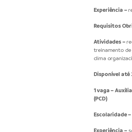
Experiência –
r
Requisitos Obr
Atividades –
re
treinamento de 
clima organizac
Disponível at
1 vaga – Auxil
(PCD)
Escolaridade –
Experiência –
s