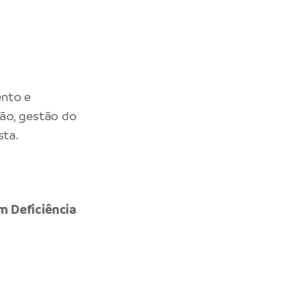
ento e
ção, gestão do
sta.
m Deficiência