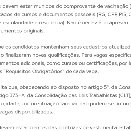
s devem estar munidos do comprovante de vacinação (
ficados de cursos e documentos pessoais (RG, CPF, PIS, 
escolaridade e residência). Não é necessário apresenta
umentos originais.
ue os candidatos mantenham seus cadastros atualizad
o finalizarem novas qualificações. Para vagas específi
mentos adicionais, como cursos ou certificações, por is
s “Requisitos Obrigatórios” de cada vaga.
lta que, obedecendo ao disposto no artigo 5º, da Cons
tigo 373–A, da Consolidação das Leis Trabalhistas (CLT),
xo, idade, cor ou situação familiar, não podem ser info
vagas disponibilizadas.
evem estar cientes das diretrizes de vestimenta estab