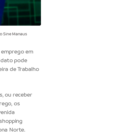
do Sine Manaus
de emprego em
didato pode
eira de Trabalho
s, ou receber
rego, os
venida
 shopping
ona Norte.