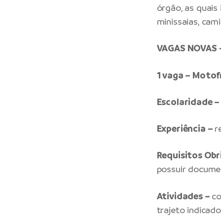
órgão, as quais
minissaias, cam
VAGAS NOVAS 
1 vaga – Motof
Escolaridade –
Experiência –
r
Requisitos Obr
possuir documen
Atividades –
co
trajeto indicad