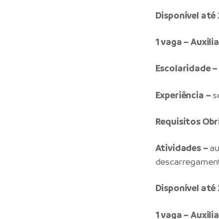
Disponível at
1 vaga – Auxil
Escolaridade –
Experiência –
s
Requisitos Obr
Atividades –
au
descarregament
Disponível at
1 vaga – Auxili