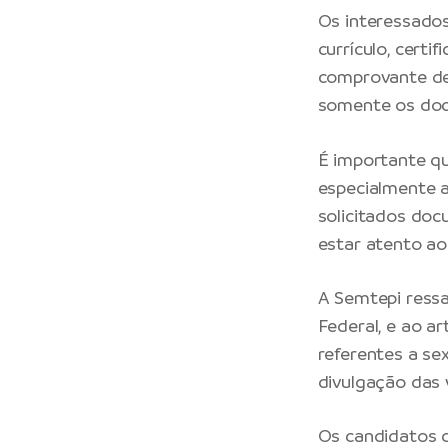
Os interessado
currículo, certi
comprovante de 
somente os doc
É importante q
especialmente a
solicitados docu
estar atento ao
A Semtepi ressa
Federal, e ao ar
referentes a se
divulgação das 
Os candidatos d