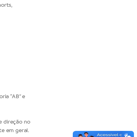
orts,
oria “AB” e
e direção no
te em geral.