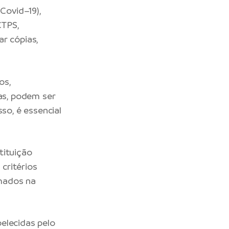
Covid–19),
CTPS,
r cópias,
os,
cas, podem ser
so, é essencial
tituição
 critérios
rmados na
elecidas pelo