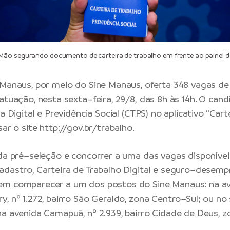
ão segurando documento de carteira de trabalho em frente ao painel 
 Manaus, por meio do Sine Manaus, oferta 348 vagas 
 atuação, nesta sexta–feira, 29/8, das 8h às 14h. O can
ra Digital e Previdência Social (CTPS) no aplicativo “Cart
sar o site
http://gov.br/trabalho
.
 da pré–seleção e concorrer a uma das vagas disponívei
adastro, Carteira de Trabalho Digital e seguro–desemp
em comparecer a um dos postos do Sine Manaus: na a
y, nº 1.272, bairro São Geraldo, zona Centro–Sul; ou no
na avenida Camapuã, nº 2.939, bairro Cidade de Deus, z