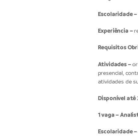
Escolaridade –
Experiência –
r
Requisitos Obr
Atividades –
or
presencial, cont
atividades de s
Disponível at
1 vaga – Anali
Escolaridade –