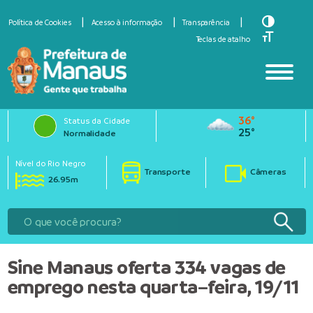
Toggle Hi
Política de Cookies
Acesso à informação
Transparência
Toggle Fo
Teclas de atalho
36°
Status da Cidade
25°
Normalidade
Nível do Rio Negro
Transporte
Câmeras
26.95m
Sine Manaus oferta 334 vagas de
emprego nesta quarta–feira, 19/11