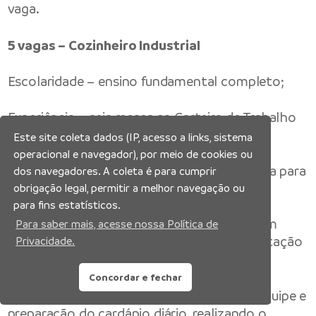
vaga.
5 vagas – Cozinheiro Industrial
Escolaridade – ensino fundamental completo;
Experiência – seis meses na Carteira de Trabalho
ou avulsa;
Este site coleta dados (IP, acesso a links, sistema
operacional e navegador), por meio de cookies ou
Requisitos Obrigatórios – a vaga é destinada para
dos navegadores. A coleta é para cumprir
candidatos que estão em busca de novos
obrigação legal, permitir a melhor navegação ou
desafios; o candidato vai precisar morar em:
para fins estatísticos.
Araucária ou Curitiba – PR, ter experiência em
Para saber mais, acesse nossa Política de
produção de grande volume e ter documentação
Privacidade.
completa;
Concordar e fechar
Atividades – responder pelo comando da equipe e
preparação do cardápio diário, realizando o