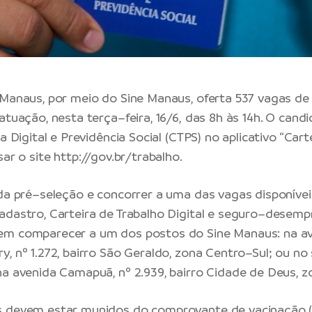
 Manaus
, por meio do Sine Manaus, oferta 537 vagas 
atuação, nesta terça–feira, 16/6, das 8h às 14h. O cand
ra Digital e Previdência Social (CTPS) no aplicativo “Cart
sar o site
http://gov.br/trabalho
.
 da pré–seleção e concorrer a uma das vagas disponívei
adastro, Carteira de Trabalho Digital e seguro–desemp
em comparecer a um dos postos do Sine Manaus: na a
y, nº 1.272, bairro São Geraldo, zona Centro–Sul; ou no
na avenida Camapuã, nº 2.939, bairro Cidade de Deus, z
s devem estar munidos do comprovante de vacinação (