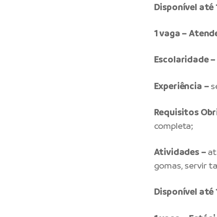
Disponível at
1 vaga – Atend
Escolaridade –
Experiência –
s
Requisitos Obr
completa;
Atividades –
at
gomas, servir t
Disponível at