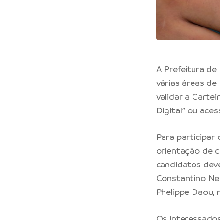
A
Prefeitura de
várias áreas de 
validar a Cartei
Digital” ou aces
Para participar
orientação de c
candidatos dev
Constantino Ner
Phelippe Daou, 
Os interessado