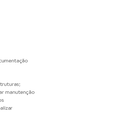
documentação
truturas;
tuar manutenção
os
alizar