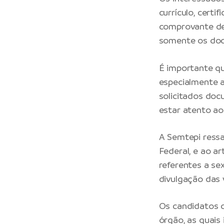
currículo, certi
comprovante de 
somente os doc
É importante q
especialmente a
solicitados docu
estar atento ao
A Semtepi ressa
Federal, e ao ar
referentes a se
divulgação das 
Os candidatos d
órgão, as quais