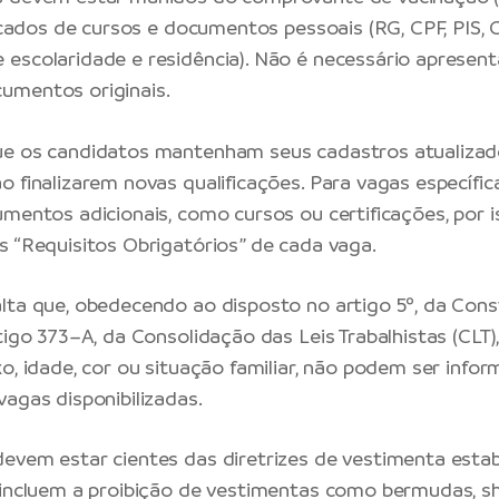
ficados de cursos e documentos pessoais (RG, CPF, PIS, 
escolaridade e residência). Não é necessário apresenta
umentos originais.
ue os candidatos mantenham seus cadastros atualizad
o finalizarem novas qualificações. Para vagas específi
mentos adicionais, como cursos ou certificações, por is
s “Requisitos Obrigatórios” de cada vaga.
lta que, obedecendo ao disposto no artigo 5º, da Cons
tigo 373–A, da Consolidação das Leis Trabalhistas (CLT),
xo, idade, cor ou situação familiar, não podem ser info
vagas disponibilizadas.
evem estar cientes das diretrizes de vestimenta estab
 incluem a proibição de vestimentas como bermudas, sh