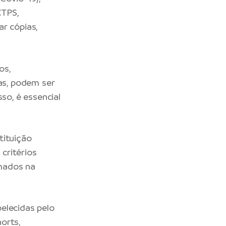
CTPS,
r cópias,
os,
cas, podem ser
so, é essencial
tituição
 critérios
rmados na
elecidas pelo
orts,