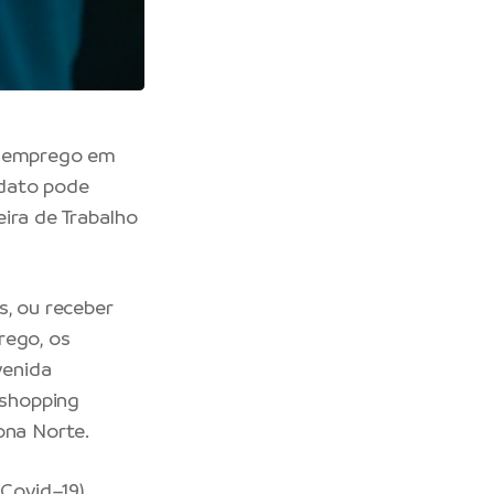
de emprego em
idato pode
eira de Trabalho
s, ou receber
rego, os
venida
 shopping
ona Norte.
Covid–19),