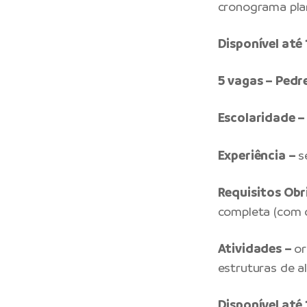
cronograma pla
Disponível at
5 vagas – Pedr
Escolaridade –
Experiência –
s
Requisitos Obr
completa (com d
Atividades –
or
estruturas de al
Disponível at