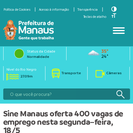
Toggle Hi
Política de Cookies
Acesso à informação
Transparência
Toggle Fo
Teclas de atalho
35°
Status da Cidade
24°
Normalidade
Nível do Rio Negro
Transporte
Câmeras
27.09m
Sine Manaus oferta 400 vagas de
emprego nesta segunda–feira,
18/5