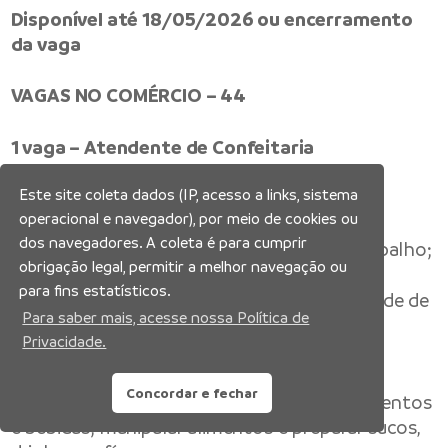
Disponível até 18/05/2026 ou encerramento
da vaga
VAGAS NO COMÉRCIO – 44
1 vaga – Atendente de Confeitaria
Este site coleta dados (IP, acesso a links, sistema
Escolaridade –
ensino médio completo;
operacional e navegador), por meio de cookies ou
dos navegadores. A coleta é para cumprir
Experiência –
seis meses na Carteira de Trabalho;
obrigação legal, permitir a melhor navegação ou
para fins estatísticos.
Requisitos Obrigatórios
– ter disponibilidade de
Para saber mais, acesse nossa Política de
horário (inclusive aos sábados) e possuir
Privacidade.
documentação completa;
Concordar e fechar
Atividades –
atender os clientes, servir alimentos
e bebidas; manipular alimentos e preparar sucos,