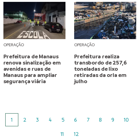
OPERAÇÃO
OPERAÇÃO
Prefeitura de Manaus
Prefeitura realiza
renova sinalização em
transbordo de 257,6
avenidas e ruas de
toneladas de lixo
Manaus para ampliar
retiradas da orla em
segurança viária
julho
1
2
3
4
5
6
7
8
9
10
11
12