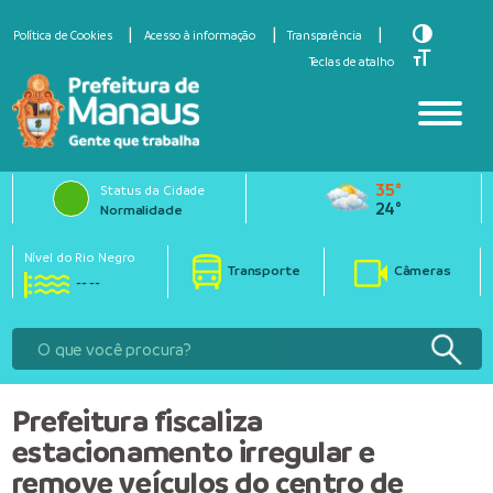
Toggle Hi
Política de Cookies
Acesso à informação
Transparência
Toggle Fo
Teclas de atalho
35°
Status da Cidade
24°
Normalidade
Nível do Rio Negro
Transporte
Câmeras
-- --
Prefeitura fiscaliza
estacionamento irregular e
remove veículos do centro de