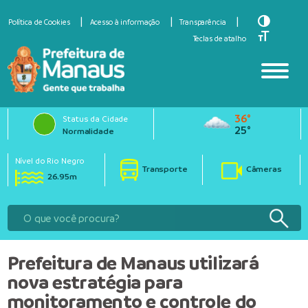
Toggle Hi
Política de Cookies
Acesso à informação
Transparência
Toggle Fo
Teclas de atalho
36°
Status da Cidade
25°
Normalidade
Nível do Rio Negro
Transporte
Câmeras
26.95m
Prefeitura de Manaus utilizará
nova estratégia para
monitoramento e controle do