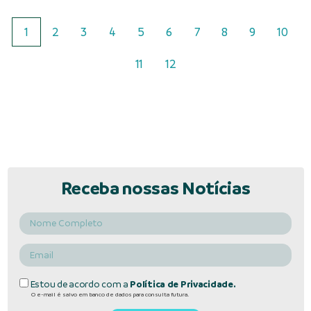
1
2
3
4
5
6
7
8
9
10
11
12
Receba nossas Notícias
Estou de acordo com a
Política de Privacidade.
O e-mail é salvo em banco de dados para consulta futura.