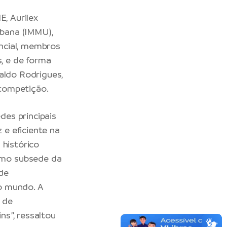
E, Aurilex
rbana (IMMU),
ncial, membros
, e de forma
aldo Rodrigues,
 competição.
es principais
e eficiente na
 histórico
omo subsede da
de
 o mundo. A
 de
ns”, ressaltou