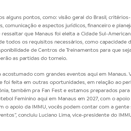
.
 alguns pontos, como: visão geral do Brasil, critérios
is, comunicação e aspectos jurídicos, financeiro e plan
e ressaltar que Manaus foi eleita a Cidade Sul-Americ
de todos os requisitos necessários, como capacidade d
isponibilidade de Centros de Treinamentos para que sej
berão as partidas do torneio.
á acostumado com grandes eventos aqui em Manaus. 
foi feita em outras oportunidades, em relação ao pe
nia, também pra Fan Fest e estamos preparados para 
tebol Feminino aqui em Manaus em 2027, com o apoio 
m o apoio da IMMU, vocês podem contar com a gente
ventos”, concluiu Luciano Lima, vice-presidente do IMM