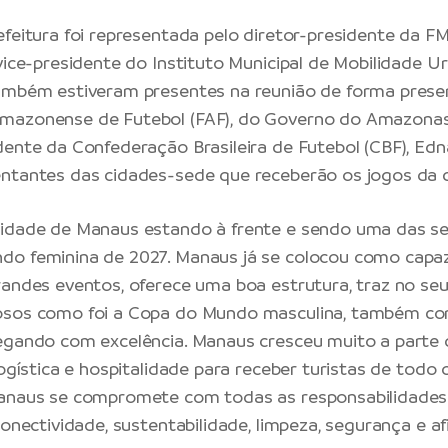
efeitura foi representada pelo diretor-presidente da FM
 vice-presidente do Instituto Municipal de Mobilidade U
Também estiveram presentes na reunião de forma prese
mazonense de Futebol (FAF), do Governo do Amazonas
dente da Confederação Brasileira de Futebol (CBF), Edn
entantes das cidades-sede que receberão os jogos da
idade de Manaus estando à frente e sendo uma das sed
o feminina de 2027. Manaus já se colocou como capaz 
randes eventos, oferece uma boa estrutura, traz no seu
osos como foi a Copa do Mundo masculina, também c
egando com excelência. Manaus cresceu muito a parte 
logística e hospitalidade para receber turistas de todo
Manaus se compromete com todas as responsabilidades
conectividade, sustentabilidade, limpeza, segurança e afi