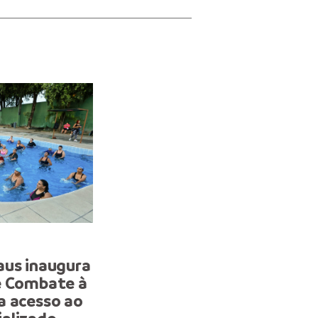
ESPORTE
aus inaugura
Crianças participam da 5
e Combate à
corrida de rua ‘Manaus e
a acesso ao
Movimento’ para promoç