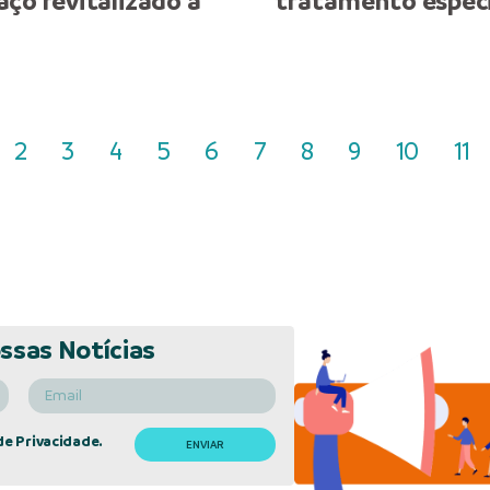
ço revitalizado à
tratamento especi
2
3
4
5
6
7
8
9
10
11
ssas Notícias
de Privacidade.