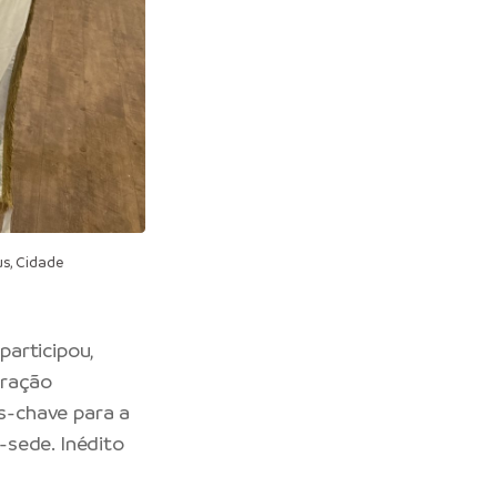
s, Cidade
articipou,
eração
os-chave para a
-sede. Inédito