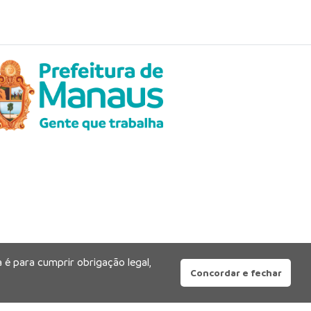
 é para cumprir obrigação legal,
Concordar e fechar