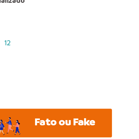
alizado
saúde
12
Fato ou Fake