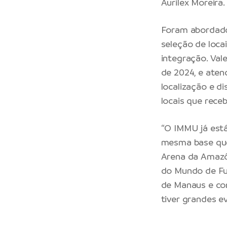
Aurilex Moreira
Foram abordados
seleção de loca
integração. Val
de 2024, e aten
localização e d
locais que rece
“O IMMU já est
mesma base que 
Arena da Amazô
do Mundo de Fu
de Manaus e co
tiver grandes e