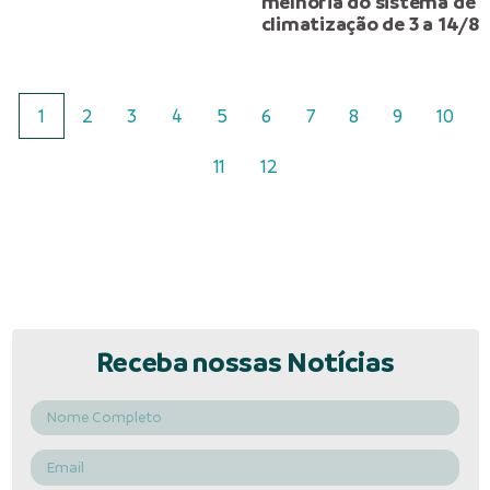
melhoria do sistema de
climatização de 3 a 14/8
1
2
3
4
5
6
7
8
9
10
11
12
Receba nossas Notícias