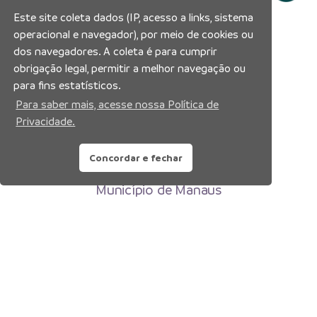
Este site coleta dados (IP, acesso a links, sistema
operacional e navegador), por meio de cookies ou
dos navegadores. A coleta é para cumprir
obrigação legal, permitir a melhor navegação ou
para fins estatísticos.
Para saber mais, acesse nossa Política de
Privacidade.
Concordar e fechar
Prefeitura Municipal de Manaus
Município de Manaus
CNPJ:04.365.326.0001-73
Av. Brasil, 2971 – Compensa, Manaus-AM
CEP: 69036-110
Copyright 2026. Todos os direitos reservados.