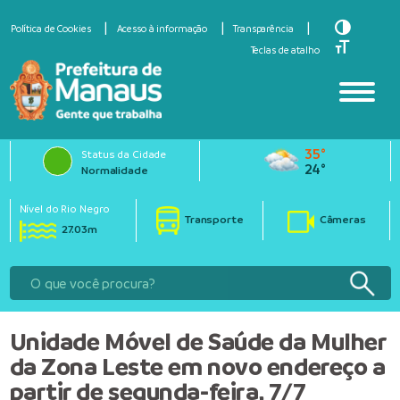
Toggle Hi
Política de Cookies
Acesso à informação
Transparência
Toggle Fo
Teclas de atalho
35°
Status da Cidade
24°
Normalidade
Nível do Rio Negro
Transporte
Câmeras
27.03m
Unidade Móvel de Saúde da Mulher
da Zona Leste em novo endereço a
partir de segunda-feira, 7/7