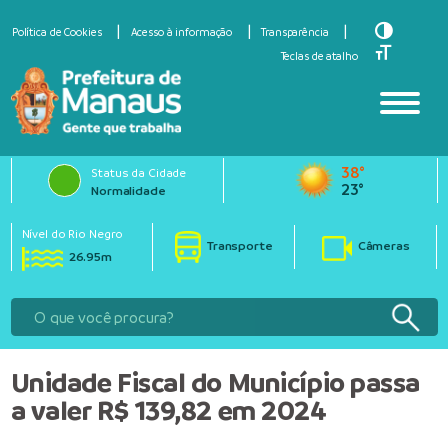
Toggle Hi
Política de Cookies
Acesso à informação
Transparência
Toggle Fo
Teclas de atalho
38°
Status da Cidade
23°
Normalidade
Nível do Rio Negro
Transporte
Câmeras
26.95m
Unidade Fiscal do Município passa
a valer R$ 139,82 em 2024