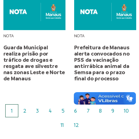
NOTA
NOTA
Guarda Municipal
Prefeitura de Manaus
realiza prisão por
alerta convocados no
tráfico de drogas e
PSS da vacinação
resgata ave silvestre
antirrábica animal da
nas zonas Leste e Norte
Semsa para o prazo
de Manaus
final do processo
1
2
3
4
5
6
7
8
9
10
11
12