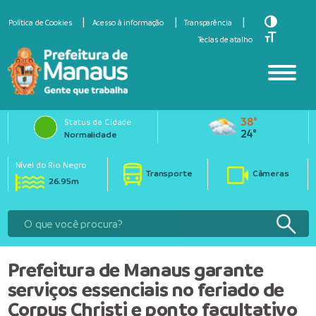
Toggle Hi
Política de Cookies
Acesso à informação
Transparência
Toggle Fo
Teclas de atalho
38°
Status da Cidade
24°
Normalidade
Nível do Rio Negro
Transporte
Câmeras
26.95m
Prefeitura de Manaus garante
serviços essenciais no feriado de
Corpus Christi e ponto facultativo