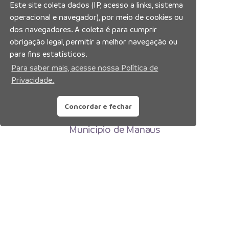
Este site coleta dados (IP, acesso a links, sistema
operacional e navegador), por meio de cookies ou
dos navegadores. A coleta é para cumprir
obrigação legal, permitir a melhor navegação ou
para fins estatísticos.
Para saber mais, acesse nossa Política de
Privacidade.
Concordar e fechar
Prefeitura Municipal de Manaus
Município de Manaus
CNPJ:04.365.326.0001-73
Av. Brasil, 2971 – Compensa, Manaus-AM
CEP: 69036-110
Copyright 2026. Todos os direitos reservados.