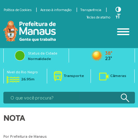
Toggle Hi
Política de Cookies
Acesso à informação
Transparência
Toggle Fo
Teclas de atalho
38°
Status da Cidade
23°
Normalidade
Nível do Rio Negro
Transporte
Câmeras
26.95m
NOTA
Por Prefeitura de Manaus