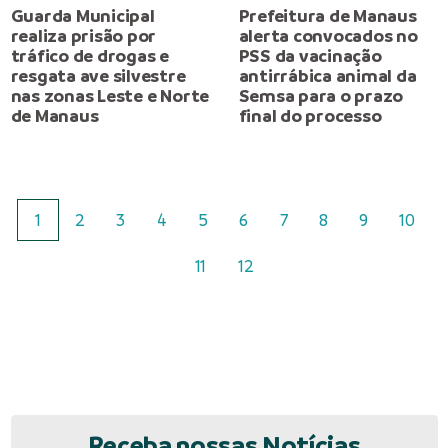
Guarda Municipal
Prefeitura de Manaus
realiza prisão por
alerta convocados no
tráfico de drogas e
PSS da vacinação
resgata ave silvestre
antirrábica animal da
nas zonas Leste e Norte
Semsa para o prazo
de Manaus
final do processo
1
2
3
4
5
6
7
8
9
10
11
12
Receba nossas Notícias