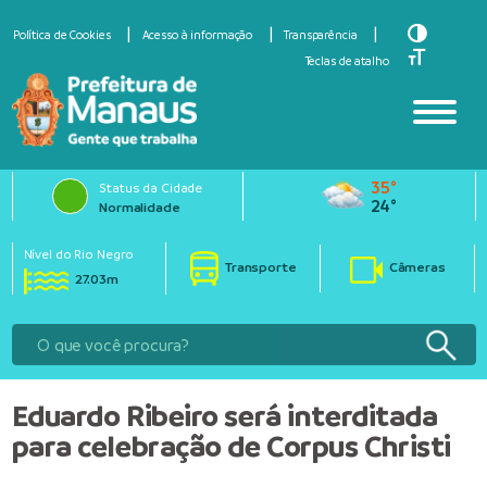
Toggle Hi
Política de Cookies
Acesso à informação
Transparência
Toggle Fo
Teclas de atalho
35°
Status da Cidade
24°
Normalidade
Nível do Rio Negro
Transporte
Câmeras
27.03m
Eduardo Ribeiro será interditada
para celebração de Corpus Christi