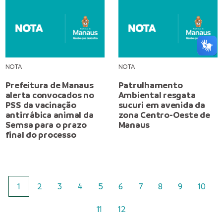
NOTA
NOTA
Prefeitura de Manaus
Patrulhamento
alerta convocados no
Ambiental resgata
PSS da vacinação
sucuri em avenida da
antirrábica animal da
zona Centro-Oeste de
Semsa para o prazo
Manaus
final do processo
1
2
3
4
5
6
7
8
9
10
11
12