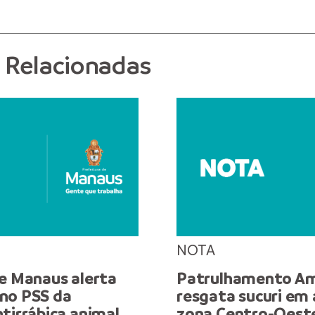
s Relacionadas
NOTA
de Manaus alerta
Patrulhamento Am
no PSS da
resgata sucuri em
tirrábica animal
zona Centro-Oest