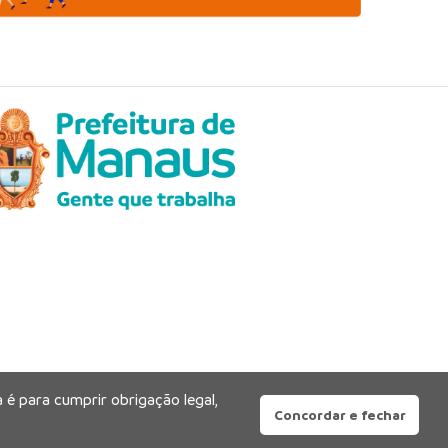
 é para cumprir obrigação legal,
Concordar e fechar