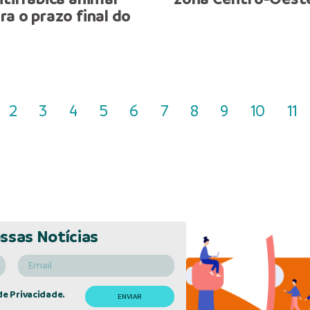
a o prazo final do
2
3
4
5
6
7
8
9
10
11
ssas Notícias
de Privacidade.