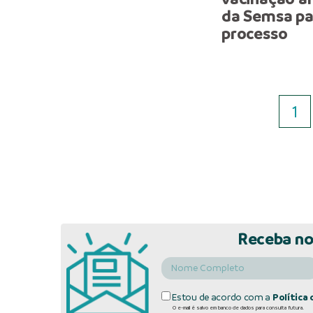
da Semsa par
processo
1
Receba no
Estou de acordo com a
Política 
O e-mail é salvo em banco de dados para consulta futura.