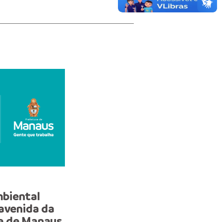
NOTA
biental
Prefeitura informa que
 avenida da
agendamentos no Casar
e de Manaus
Inovação Cassina estarã