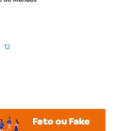
suspensos para melhoria
sistema de climatização 
14/8
12
Fato ou Fake