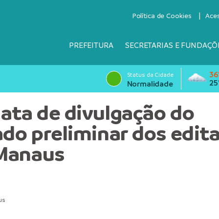
Política de Cookies
Ace
PREFEITURA
SECRETARIAS E FUNDAÇÕ
36
Status da Cidade
25
Normalidade
ata de divulgação do
ado preliminar dos edita
Manaus
us