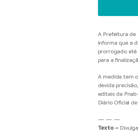
A Prefeitura de
informa que a d
prorrogado até 
para a finaliza
A medida tem o 
devida precisã
editais da Pnab
Diário Oficial d
— — —
Texto –
Divulga