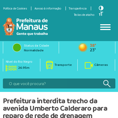
Toggle Hi
Política de Cookies
Acesso à informação
Transparência
Toggle Fo
Teclas de atalho
38°
Status da Cidade
23°
Normalidade
Nível do Rio Negro
Transporte
Câmeras
26.95m
Prefeitura interdita trecho da
avenida Umberto Calderaro para
reparo de rede de drenagem