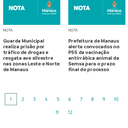
NOTA
NOTA
Guarda Municipal
Prefeitura de Manaus
realiza prisão por
alerta convocados no
tráfico de drogas e
PSS da vacinação
resgata ave silvestre
antirrábica animal da
nas zonas Leste e Norte
Semsa para o prazo
de Manaus
final do processo
1
2
3
4
5
6
7
8
9
10
11
12