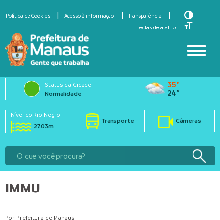
Toggle Hi
Política de Cookies
Acesso à informação
Transparência
Toggle Fo
Teclas de atalho
35°
Status da Cidade
24°
Normalidade
Nível do Rio Negro
Transporte
Câmeras
27.03m
IMMU
Por Prefeitura de Manaus