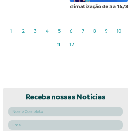
melhoria do sistema de
climatização de 3 a 14/8
1
2
3
4
5
6
7
8
9
10
11
12
Receba nossas Notícias