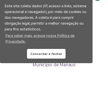
Este site coleta dados (IP, acesso a links, sistema
operacional e navegador), por meio de cookies ou
dos navegadores. A coleta é para cumprir
obrigação legal, permitir a melhor navegação ou
para fins estatísticos.
Para saber mais, acesse nossa Política de
Privacidade.
Concordar e fechar
Prefeitura Municipal de Manaus
Município de Manaus
CNPJ:04.365.326.0001-73
Av. Brasil, 2971 – Compensa, Manaus-AM
CEP: 69036-110
Copyright 2026. Todos os direitos reservados.