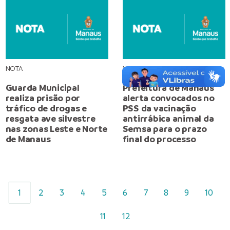
NOTA
NOTA
Guarda Municipal
Prefeitura de Manaus
realiza prisão por
alerta convocados no
tráfico de drogas e
PSS da vacinação
resgata ave silvestre
antirrábica animal da
nas zonas Leste e Norte
Semsa para o prazo
de Manaus
final do processo
1
2
3
4
5
6
7
8
9
10
11
12