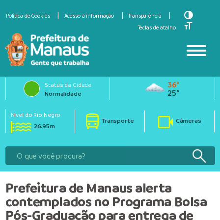
Toggle Hi
Política de Cookies
Acesso à informação
Transparência
Toggle Fo
Teclas de atalho
36°
Status da Cidade
25°
Normalidade
Nível do Rio Negro
Transporte
Câmeras
26.95m
Prefeitura de Manaus alerta
contemplados no Programa Bolsa
Pós-Graduação para entrega de