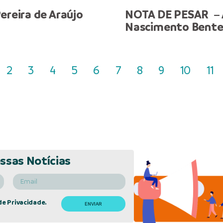
ereira de Araújo
NOTA DE PESAR – 
Nascimento Bente
2
3
4
5
6
7
8
9
10
11
ssas Notícias
de Privacidade.