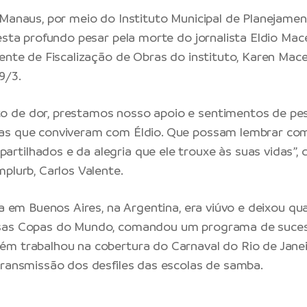
 Manaus, por meio do Instituto Municipal de Planejame
festa profundo pesar pela morte do jornalista Eldio Mac
rente de Fiscalização de Obras do instituto, Karen Mac
9/3.
de dor, prestamos nosso apoio e sentimentos de pesa
as que conviveram com Éldio. Que possam lembrar com
tilhados e da alegria que ele trouxe às suas vidas”, d
mplurb, Carlos Valente.
ia em Buenos Aires, na Argentina, era viúvo e deixou quat
sas Copas do Mundo, comandou um programa de suce
m trabalhou na cobertura do Carnaval do Rio de Janei
transmissão dos desfiles das escolas de samba.