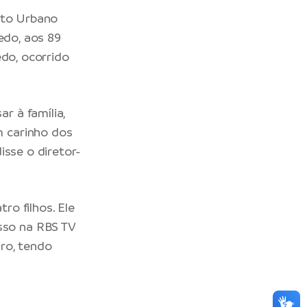
nto Urbano
edo, aos 89
edo, ocorrido
r à família,
 carinho dos
isse o diretor-
ro filhos. Ele
sso na RBS TV
ro, tendo