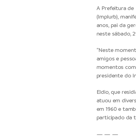
A Prefeitura de
(Implurb), mani
anos, pai da ge
neste sábado, 2
“Neste momento 
amigos e pesso
momentos compar
presidente do I
Eldio, que resid
atuou em diver
em 1960 e també
participado da 
— — —