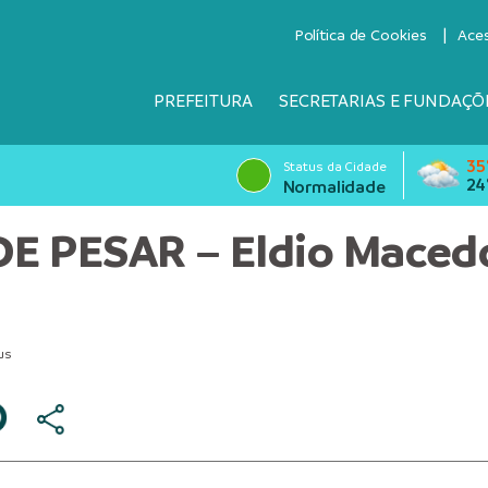
Política de Cookies
Ace
PREFEITURA
SECRETARIAS E FUNDAÇÕ
35
Status da Cidade
24
Normalidade
E PESAR – Eldio Maced
us