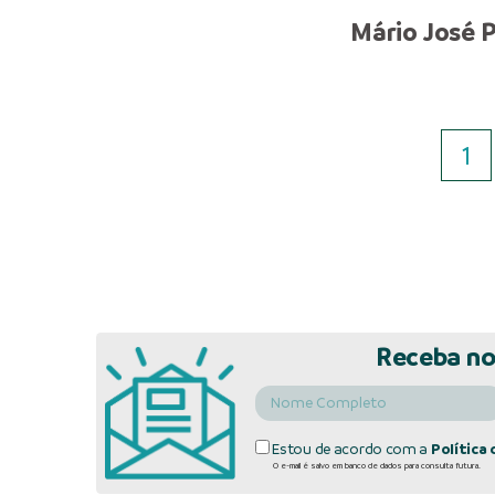
Mário José P
1
Receba no
Estou de acordo com a
Política 
O e-mail é salvo em banco de dados para consulta futura.