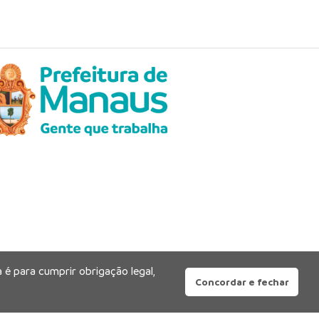
 é para cumprir obrigação legal,
Concordar e fechar